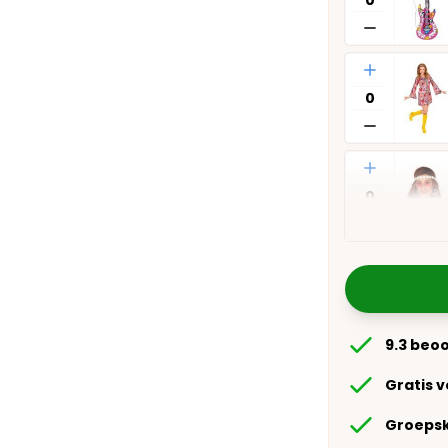
Aantal
Aantal
9.3 beo
Gratis 
Groepsk