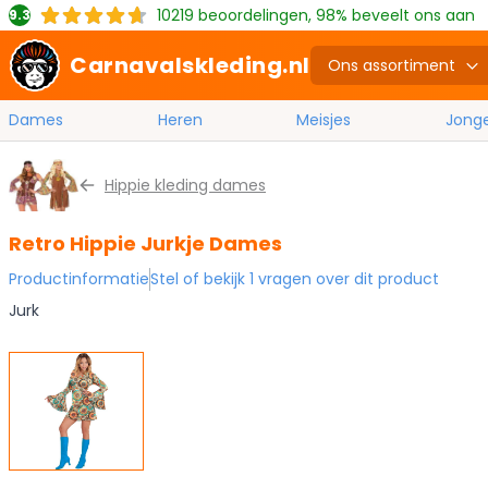
10219
beoordelingen, 98% beveelt ons aan
9.3
Carnavalskleding.nl
Ons assortiment
Dames
Heren
Meisjes
Jong
Ga naar de inhoud
Hippie kleding dames
Retro Hippie Jurkje Dames
Productinformatie
Stel of bekijk 1 vragen over dit product
Jurk