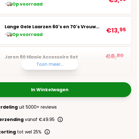
€3,
Op voorraad
Lange Gele Laarzen 60's en 70's Vrouwen
€13,
95
Op voorraad
€8,
80
Jaren 60 Hippie Accessoire Set
€7,
95
Toon meer...
Op voorraad
In Winkelwagen
ordeling
uit 5000+ reviews
verzending
vanaf €49.95
orting
tot wel 25%