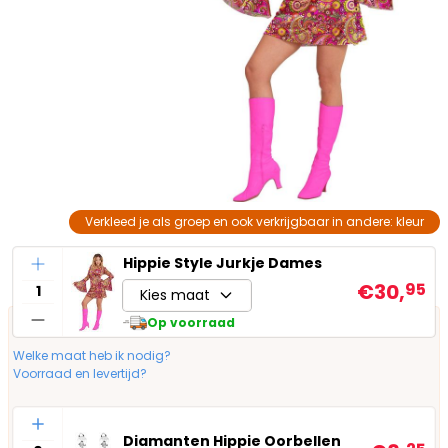
Verkleed je als groep en ook verkrijgbaar in andere: kleur
Aantal
Hippie Style Jurkje Dames
€30,
95
Kies maat
Op voorraad
Welke maat heb ik nodig?
Voorraad en levertijd?
Aantal
Diamanten Hippie Oorbellen