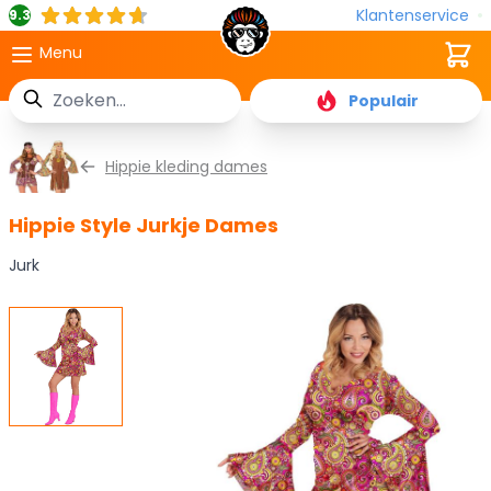
Klantenservice
9.3
Cart
Menu
Zoek
Populair
Ga naar de inhoud
Hippie kleding dames
Hippie Style Jurkje Dames
Jurk