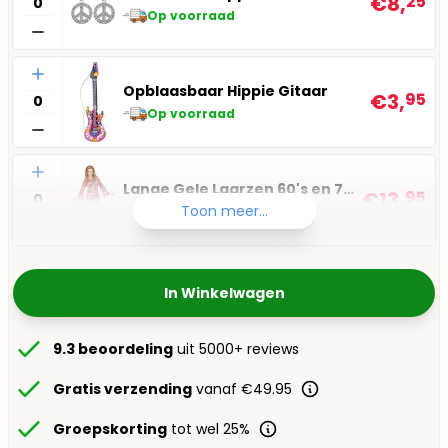
€8,
25
Op voorraad
Aantal
Opblaasbaar Hippie Gitaar
€3,
95
Op voorraad
Aantal
Lange Gele Laarzen 60's en 70's Vrouwen
€13,
95
Toon meer...
Op voorraad
In Winkelwagen
9.3 beoordeling
uit 5000+ reviews
Gratis verzending
vanaf €49.95
Groepskorting
tot wel 25%