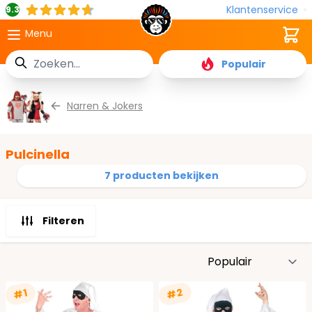
Klantenservice
9.3
Cart
Menu
Zoek
Populair
Ga naar de inhoud
Narren & Jokers
Pulcinella
7 producten bekijken
Filteren
S
#2
#1