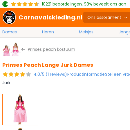
10221
beoordelingen, 98% beveelt ons aan
9.3
Carnavalskleding.nl
Ons assortiment
Dames
Heren
Meisjes
Jong
Ga naar de inhoud
Prinses peach kostuum
Prinses Peach Lange Jurk Dames
4,0/5 (1 reviews)
Productinformatie
Stel een vra
Jurk