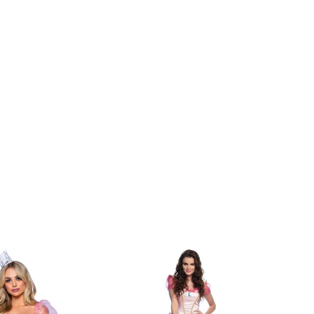
Lange jurken
Prinses peach
kostuum