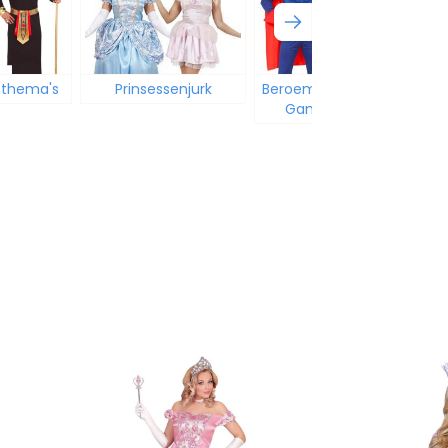
e thema's
Prinsessenjurk
Beroemdheden Films
Games Muziek