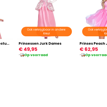
Ook verkrijgbaar in andere:
Ook verkrijgb
kleur
kl
Princes Doornroosje Kostuum
Prinsessen Jurk Dames
Prinses Peach
€ 49,95
€ 62,95
Op voorraad
Op voorraa