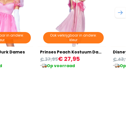
aar in andere:
Ook verkrijgbaar in andere:
eur
kleur
 Jurk Dames
Prinses Peach Kostuum Dames
€ 27,95
€ 37,95
€ 43,
d
Op voorraad
Op 