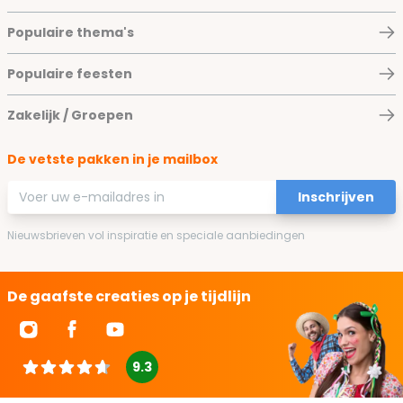
Populaire thema's
Populaire feesten
Zakelijk / Groepen
De vetste pakken in je mailbox
E-mailadres
Inschrijven
Nieuwsbrieven vol inspiratie en speciale aanbiedingen
De gaafste creaties op je tijdlijn
9.3