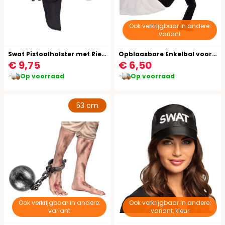
Ook verkrijgbaar in andere:
variant
Swat Pistoolholster met Riem
Opblaasbare Enkelbal voor Gevangenen
€ 9,75
€ 6,50
Op voorraad
Op voorraad
53 cm
Ook verkrijgbaar in andere:
Ook verkrijgbaar in andere:
variant
variant, kleur