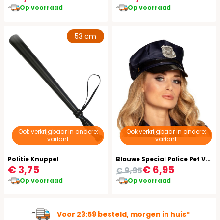
Op voorraad
Op voorraad
53 cm
Ook verkrijgbaar in andere:
Ook verkrijgbaar in andere:
variant
variant
Politie Knuppel
Blauwe Special Police Pet Verstelbaar
€ 3,75
€ 6,95
€ 9,95
Op voorraad
Op voorraad
Ruim 100.000 kostuums op voorraad