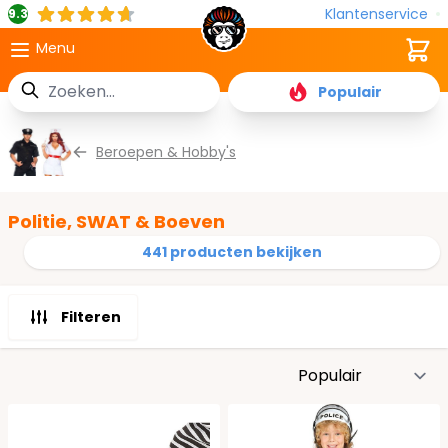
Klantenservice
9.3
Cart
Menu
Zoek
Populair
Ga naar de inhoud
Beroepen & Hobby's
Politie, SWAT & Boeven
441 producten bekijken
Filteren
S