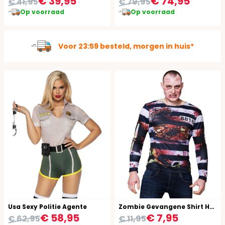
€ 39,95
€ 74,95
€ 41,95
€ 79,95
Op voorraad
Op voorraad
Ruim 100.000 kostuums op voorraad
Usa Sexy Politie Agente
Zombie Gevangene Shirt Heren
€ 58,95
€ 7,95
€ 62,95
€ 11,95