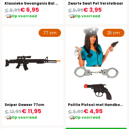
Klassieke Gevangenis Bal met Ketting
Zwarte Swat Pet Verstelbaar
€ 6,95
€ 3,95
€ 9,95
€ 5,95
Op voorraad
Op voorraad
77 cm
25 cm
Sniper Geweer 77cm
Politie Pistool met Handboeien
€ 11,95
€ 4,95
€ 12,65
€ 5,80
Op voorraad
Op voorraad