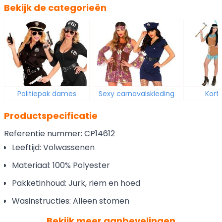
Bekijk de categorieën
Politiepak dames
Sexy carnavalskleding
Korte
Productspecificatie
Referentie nummer: CP14612
Leeftijd: Volwassenen
Materiaal: 100% Polyester
Pakketinhoud: Jurk, riem en hoed
Wasinstructies: Alleen stomen
Bekijk meer aanbevelingen