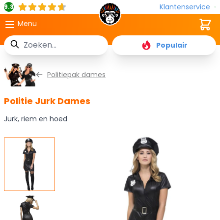
Klantenservice
9.3
Cart
Menu
Zoek
Populair
Ga naar de inhoud
Politiepak dames
Politie Jurk Dames
Jurk, riem en hoed