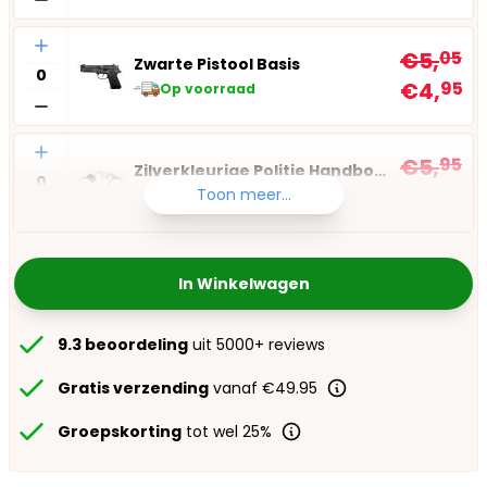
Aantal
€5,
05
Zwarte Pistool Basis
€4,
95
Op voorraad
Aantal
€5,
95
Zilverkleurige Politie Handboeien
€4,
95
Toon meer...
Op voorraad
In Winkelwagen
9.3 beoordeling
uit 5000+ reviews
Gratis verzending
vanaf €49.95
Groepskorting
tot wel 25%