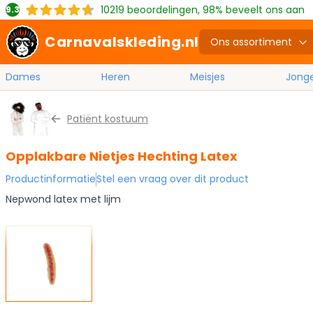
10219
beoordelingen, 98% beveelt ons aan
9.3
Carnavalskleding.nl
Ons assortiment
Dames
Heren
Meisjes
Jong
Ga naar de inhoud
Patiënt kostuum
Opplakbare Nietjes Hechting Latex
Productinformatie
Stel een vraag over dit product
Nepwond latex met lijm