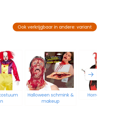
Ook verkrijgbaar in andere: variant
 kostuum
Halloween schmink &
Horror kostuum
en
makeup