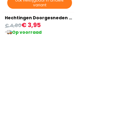
Ook verkrijgbaar in andere:
variant
Hechtingen Doorgesneden Keel
€ 3,95
€ 4,80
Op voorraad
Bekijk meer aanbevelingen