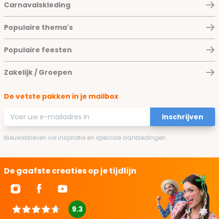
Carnavalskleding
Populaire thema's
Populaire feesten
Zakelijk / Groepen
De vetste pakken in je mailbox
E-mailadres
Inschrijven
Nieuwsbrieven vol inspiratie en speciale aanbiedingen
De gaafste creaties op je tijdlijn
9.3