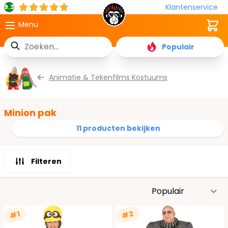
Klantenservice
9.3
Cart
Menu
Zoek
Populair
Ga naar de inhoud
Animatie & Tekenfilms Kostuums
Minion pak
11 producten bekijken
Filteren
S
#2
#1