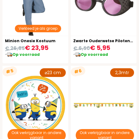
Verkleed je als groep
Minion Onesie Kostuum
Zwarte Ouderwetse Pilotenbril
€ 23,95
€ 5,95
€ 26,85
€ 6,50
Op voorraad
Op voorraad
#5
#6
⌀23 cm
2,3mtr
Ook verkrijgbaar in andere:
Ook verkrijgbaar in andere:
variant
variant