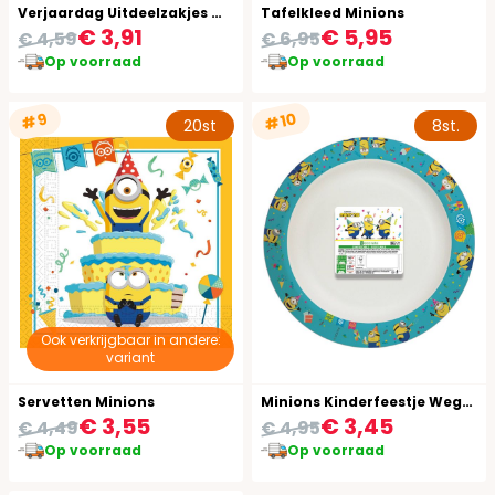
Verjaardag Uitdeelzakjes Minions
Tafelkleed Minions
€ 3,91
€ 5,95
€ 4,59
€ 6,95
Op voorraad
Op voorraad
#10
#9
20st
8st.
Ook verkrijgbaar in andere:
variant
Servetten Minions
Minions Kinderfeestje Wegwerp Bordjes Compost
€ 3,55
€ 3,45
€ 4,49
€ 4,95
Op voorraad
Op voorraad