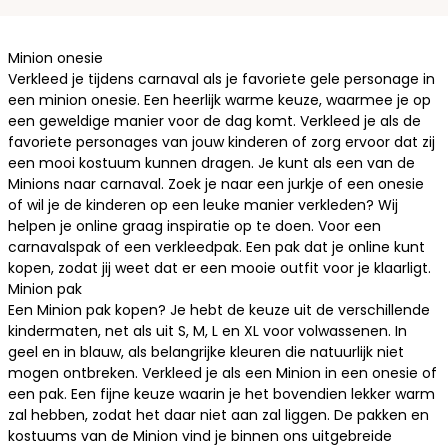
Minion onesie
Verkleed je tijdens carnaval als je favoriete gele personage in
een minion onesie. Een heerlijk warme keuze, waarmee je op
een geweldige manier voor de dag komt. Verkleed je als de
favoriete personages van jouw kinderen of zorg ervoor dat zij
een mooi kostuum kunnen dragen. Je kunt als een van de
Minions naar carnaval. Zoek je naar een jurkje of een
onesie
of wil je de kinderen op een leuke manier verkleden? Wij
helpen je online graag inspiratie op te doen. Voor een
carnavalspak of een verkleedpak. Een pak dat je online kunt
kopen, zodat jij weet dat er een mooie outfit voor je klaarligt.
Minion pak
Een Minion pak kopen? Je hebt de keuze uit de verschillende
kindermaten, net als uit S, M, L en XL voor volwassenen. In
geel en in blauw, als belangrijke kleuren die natuurlijk niet
mogen ontbreken. Verkleed je als een Minion in een onesie of
een pak. Een fijne keuze waarin je het bovendien lekker warm
zal hebben, zodat het daar niet aan zal liggen. De pakken en
kostuums van de Minion vind je binnen ons uitgebreide