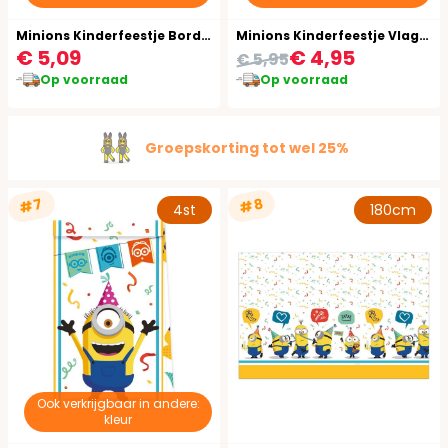
Minions Kinderfeestje Bordjes 8 Stuks
Minions Kinderfeestje Vlaggenlijn
€ 5,09
€ 4,95
€ 5,95
Op voorraad
Op voorraad
Groepskorting tot wel 25%
#7
#8
4st
180cm
Ook verkrijgbaar in andere:
kleur