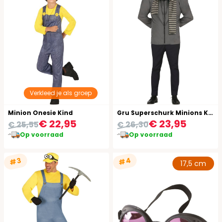
Verkleed je als groep
Minion Onesie Kind
Gru Superschurk Minions Kostuum Man
€ 22,95
€ 23,95
€ 25,55
€ 26,30
Op voorraad
Op voorraad
#4
#3
17,5 cm