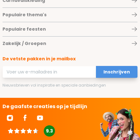
Carnavalskleding
Populaire thema's
Populaire feesten
Zakelijk / Groepen
De vetste pakken in je mailbox
E-mailadres
Inschrijven
Nieuwsbrieven vol inspiratie en speciale aanbiedingen
De gaafste creaties op je tijdlijn
9.3