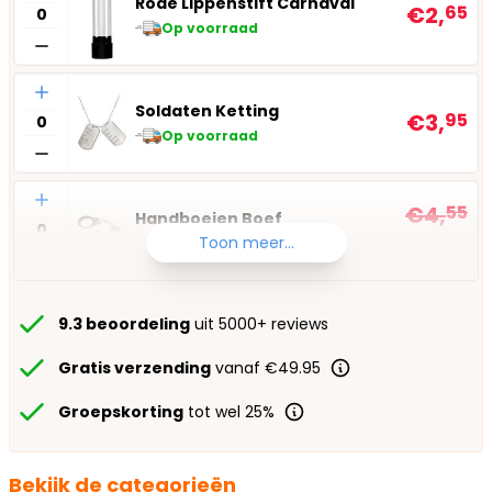
Rode Lippenstift Carnaval
€2,
65
Op voorraad
Aantal
Soldaten Ketting
€3,
95
Op voorraad
Aantal
€4,
55
Handboeien Boef
€3,
95
Toon meer...
Op voorraad
9.3 beoordeling
uit 5000+ reviews
Gratis verzending
vanaf €49.95
Groepskorting
tot wel 25%
Bekijk de categorieën