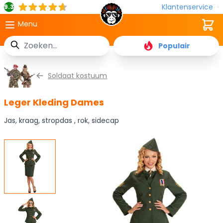
Klantenservice
9.3
Cart
Menu
Zoek
Populair
Ga naar de inhoud
Soldaat kostuum
Leger Kleding Dames
Jas, kraag, stropdas , rok, sidecap