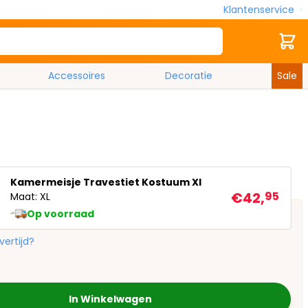
Klantenservice
Zoek
Cart
Accessoires
Decoratie
Sale
Kamermeisje Travestiet Kostuum Xl
€42,
95
Maat: XL
Op voorraad
vertijd?
In Winkelwagen