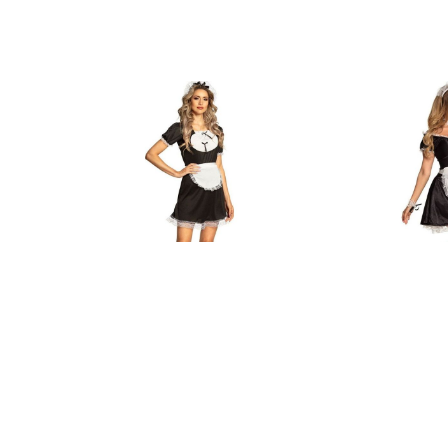
Ook verkrijgbaar in andere:
Ook verkrijgb
variant
var
Frans Kamermeisje Claudette Jurk
€ 16,95
€ 16
€ 23,95
€ 23,95
Op voorraad
Op voorraa