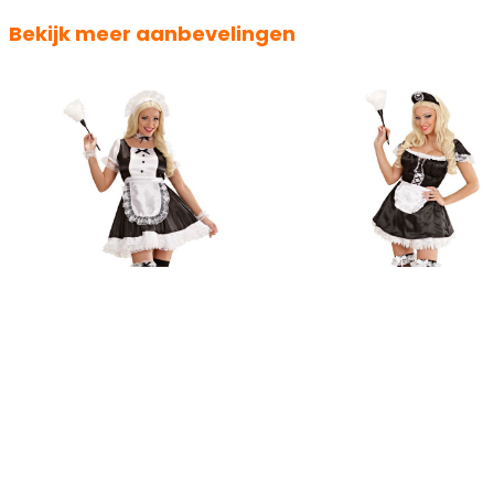
Bekijk meer aanbevelingen
Frans Kamermeisje Kostuum
Kamermeisje Pakje
€ 37,95
€ 29,95
Op voorraad
Op voorraad