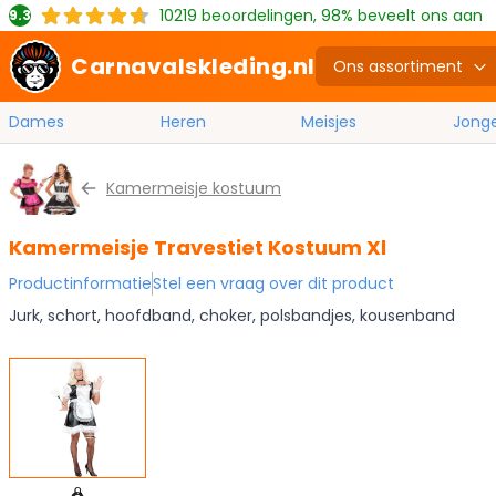
10219
beoordelingen, 98% beveelt ons aan
9.3
Carnavalskleding.nl
Ons assortiment
Dames
Heren
Meisjes
Jong
Ga naar de inhoud
Kamermeisje kostuum
Kamermeisje Travestiet Kostuum Xl
Productinformatie
Stel een vraag over dit product
Jurk, schort, hoofdband, choker, polsbandjes, kousenband