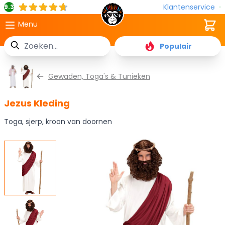
Klantenservice
9.3
Cart
Menu
Zoek
Populair
Ga naar de inhoud
Gewaden, Toga's & Tunieken
Jezus Kleding
Toga, sjerp, kroon van doornen