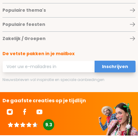
Populaire thema's
Populaire feesten
Zakelijk / Groepen
De vetste pakken in je mailbox
E-mailadres
Inschrijven
Nieuwsbrieven vol inspiratie en speciale aanbiedingen
De gaafste creaties op je tijdlijn
9.3