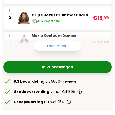
Aantal
Grijze Jezus Pruik met Baard
€19,
95
Op voorraad
Aantal
Maria Kostuum Dames
€39,
95
Kies maat
Toon meer...
Op voorraad
In Winkelwagen
9.3 beoordeling
uit 5000+ reviews
Gratis verzending
vanaf €49.95
Groepskorting
tot wel 25%