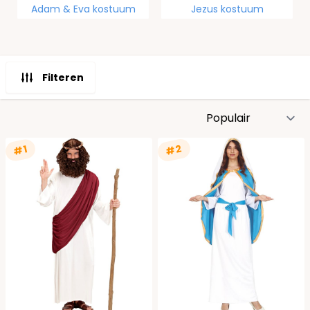
Adam & Eva kostuum
Jezus kostuum
Filteren
S
#2
#1