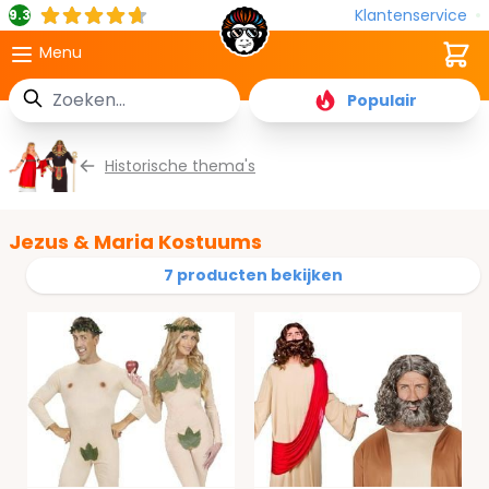
Klantenservice
9.3
Cart
Menu
Zoek
Populair
Ga naar de inhoud
Historische thema's
Jezus & Maria Kostuums
7 producten bekijken