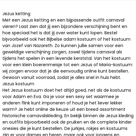
Jezus ketting
Met een Jezus ketting en een bijpassende outfit carnaval
vieren? Laat zien dat jij een bijzondere verschijning bent en
hoe speciaal het is dat jij over water kunt lopen. Bestel
bijvoorbeeld ook het Bijbelse adam kostuum of het kostuum
van Jozef van Nazareth. Zo kunnen jullie samen voor een
geweldige verschijning zorgen, zowel tijdens carnaval als
tijdens het spelen in een levende kerststal. Van het kostuum
voor een klein boerenmeisje tot een Jezus of Maria-kostuum:
wij zorgen ervoor dat je die eenvoudig online kunt bestellen.
Gewoon vanuit voorraad, zodat je alles snel in huis hebt.
Jezus kostuum
Het Jezus kostuum doet het altijd goed, net als de kostuums
voor Adam en Eva. Ga je voor een sexy set waarmee je
anderen flink kunt imponeren of houd je het liever lekker
warm? Je hebt online de keuze uit een breed assortiment
historische carnavalskleding
. En bekijk binnen de Jezus kleding
en outfits bijvoorbeeld ook de pruiken en de complete
kinder
onesies
die je kunt bestellen. De jurkjes, rokjes en kostuums
zijn er voor dames en heren, maar ook voor jongens en