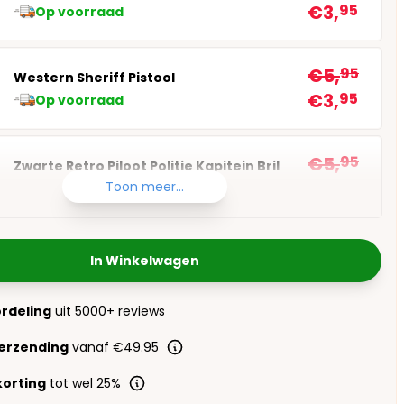
€3,
95
Op voorraad
€5,
95
Western Sheriff Pistool
€3,
95
Op voorraad
€5,
95
Zwarte Retro Piloot Politie Kapitein Bril
€3,
95
Toon meer...
Op voorraad
In Winkelwagen
ordeling
uit 5000+ reviews
verzending
vanaf €49.95
orting
tot wel 25%