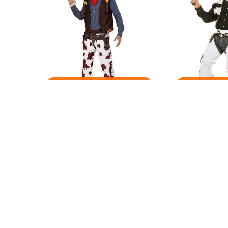
Ook verkrijgbaar in andere:
Ook verkrijgb
kleur
kl
Cowboypak
Cowboy Kostu
€ 28,95
€ 24,95
Op voorraad
Op voorraa
nformatie?