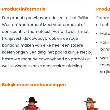
Productinformatie
Produ
Een prachtig cowboypak dat zo uit het "Wilde
Refere
Westen" kan komen! Mooi voor carnaval of
Leeft
een country-themafeest. Het witte shirt met
Mater
franjevest, de cowboybroek en de rode
Pakke
bandana maken van elke heer een stoere
ban
koeienjongen. Een ding; het paard kun je niet bij
Wasi
bestellen maar de cowboyhoed en pistool zijn
toege
wel te vinden in onze accessoire-afdeling.
stri
Bekijk meer aanbevelingen