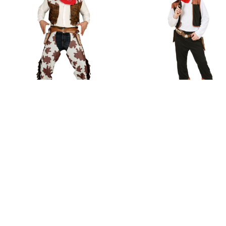
Verkleed je als groep
Cowboy Koehuid Kostuum
Cowboy Kind
€ 20,95
€ 17,95
€ 21,50
Op voorraad
Op voorraad
Productvragen over dit product
Heb je het antwoord op je vraag niet gevonden in de producti
Stel dan je vraag aan onze klantenservice.