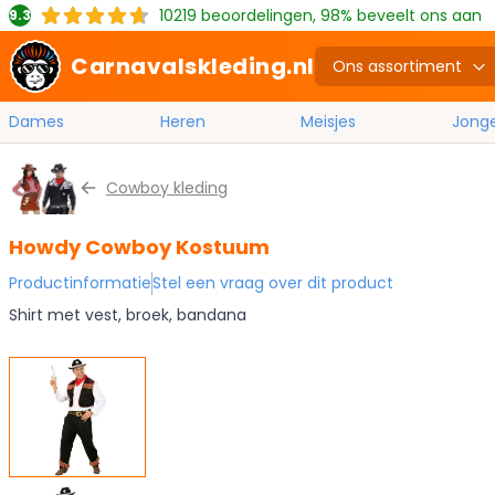
10219
beoordelingen, 98% beveelt ons aan
9.3
Carnavalskleding.nl
Ons assortiment
Dames
Heren
Meisjes
Jong
Ga naar de inhoud
Cowboy kleding
Howdy Cowboy Kostuum
Productinformatie
Stel een vraag over dit product
Shirt met vest, broek, bandana