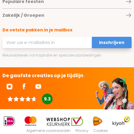
Populaire feesten
Zakelijk / Groepen
De vetste pakken in je mailbox
E-mailadres
Inschrijven
Nieuwsbrieven vol inspiratie en speciale aanbiedingen
De gaafste creaties op je tijdlijn
9.3
Algemene voorwaarden
Privacy
Cookies