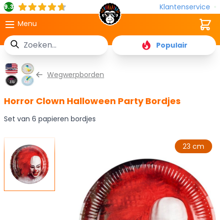
Klantenservice
9.3
Cart
Menu
Zoek
Populair
Ga naar de inhoud
Wegwerpborden
Horror Clown Halloween Party Bordjes
Set van 6 papieren bordjes
23 cm