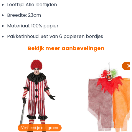
Leeftijd: Alle leeftijden
Breedte: 23cm
Materiaal: 100% papier
Pakketinhoud: Set van 6 papieren bordjes
Bekijk meer aanbevelingen
3
Verkleed je als groep