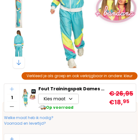
Verkleed je als groep en ook verkrijgbaar in andere: kleur
Aantal
Fout Trainingspak Dames met Zakken Blauw
€ 26,95
Kies maat
€18,
95
Op voorraad
Welke maat heb ik nodig?
Voorraad en levertijd?
Aantal