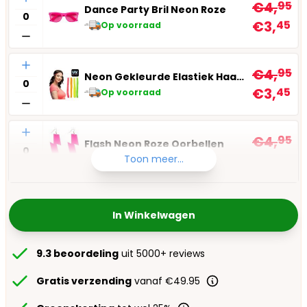
€4,
95
Dance Party Bril Neon Roze
€3,
45
Op voorraad
Aantal
€4,
95
Neon Gekleurde Elastiek Haarbandjes
€3,
45
Op voorraad
Aantal
€4,
95
Flash Neon Roze Oorbellen
€3,
45
Toon meer...
Op voorraad
In Winkelwagen
9.3 beoordeling
uit 5000+ reviews
Gratis verzending
vanaf €49.95