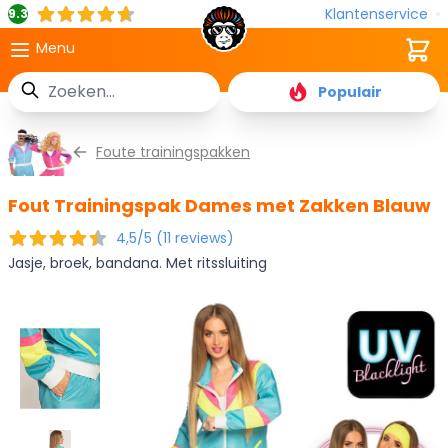
Klantenservice
9.3
Cart
Menu
Zoek
Populair
Ga naar de inhoud
Foute trainingspakken
Fout Trainingspak Dames met Zakken Blauw
4,5/5 (11 reviews)
Jasje, broek, bandana. Met ritssluiting