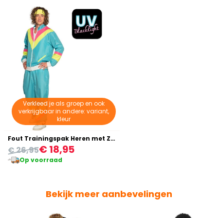
Verkleed je als groep en ook
verkrijgbaar in andere: variant,
kleur
Fout Trainingspak Heren met Zakken
€ 18,95
€ 26,95
Op voorraad
Bekijk meer aanbevelingen