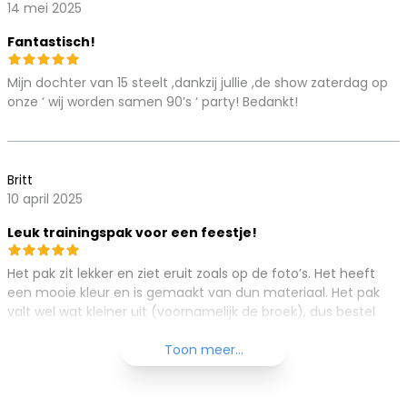
14 mei 2025
Fantastisch!
Mijn dochter van 15 steelt ,dankzij jullie ,de show zaterdag op
onze ‘ wij worden samen 90’s ‘ party! Bedankt!
Britt
10 april 2025
Leuk trainingspak voor een feestje!
Het pak zit lekker en ziet eruit zoals op de foto’s. Het heeft
een mooie kleur en is gemaakt van dun materiaal. Het pak
valt wel wat kleiner uit (voornamelijk de broek), dus bestel
vooral een maat groter!
Toon meer...