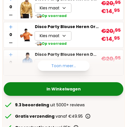
€20,
95
Kies maat
€14,
95
Op voorraad
Aantal
Disco Party Blouse Heren Oranje
€20,
95
Kies maat
€14,
95
Op voorraad
Aantal
Disco Party Blouse Heren Donkerblauw
€20,
95
Kies maat
€14,
95
Toon meer...
Op voorraad
In Winkelwagen
9.3 beoordeling
uit 5000+ reviews
Gratis verzending
vanaf €49.95