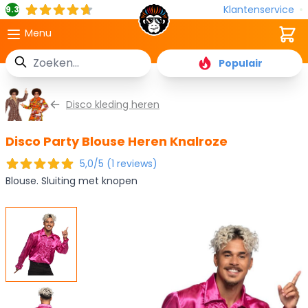
Klantenservice
9.3
Cart
Menu
Zoek
Populair
Ga naar de inhoud
Disco kleding heren
Disco Party Blouse Heren Knalroze
5,0/5 (1 reviews)
Blouse. Sluiting met knopen