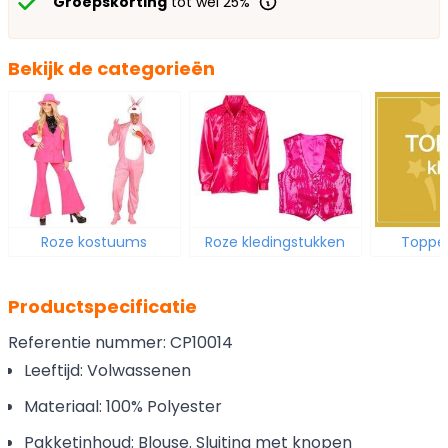
Groepskorting
tot wel 25%
Bekijk de categorieën
Roze kostuums
Roze kledingstukken
Topper
Productspecificatie
Referentie nummer: CP10014
Leeftijd: Volwassenen
Materiaal: 100% Polyester
Pakketinhoud: Blouse. Sluiting met knopen