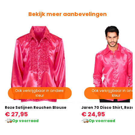
Bekijk meer aanbevelingen
Ook verkrijgbaar in andere:
Ook verkrijgbaar in and
kleur
kleur
Roze Satijnen Rouchen Blouse
Jaren 70 Disco Shirt, Roze
€ 27,95
€ 24,95
Op voorraad
Op voorraad