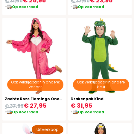
€ 25,95
€ 23,95
€ 31,00
€ 27,00
Op voorraad
Op voorraad
Ook verkrijgbaar in andere:
Ook verkrijgbaar in andere:
variant
kleur
Zachte Roze Flamingo Onesie
Drakenpak Kind
€ 27,95
€ 31,95
€ 37,95
Op voorraad
Op voorraad
Uitverkoop