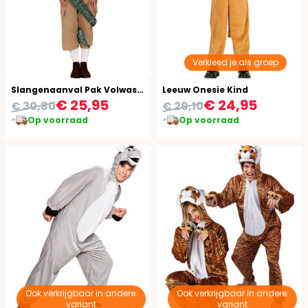
Verkleed je als groep
Slangenaanval Pak Volwassenen
Leeuw Onesie Kind
€ 25,95
€ 24,95
€ 30,80
€ 29,10
Op voorraad
Op voorraad
Ook verkrijgbaar in andere:
Ook verkrijgbaar in andere:
variant
variant