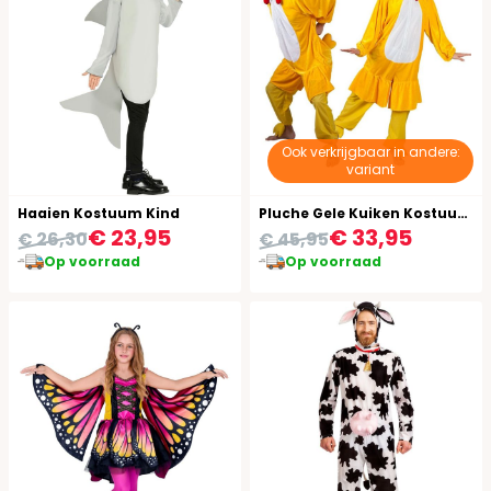
Ook verkrijgbaar in andere:
variant
Haaien Kostuum Kind
Pluche Gele Kuiken Kostuum Unisex
€ 23,95
€ 33,95
€ 26,30
€ 45,95
Op voorraad
Op voorraad