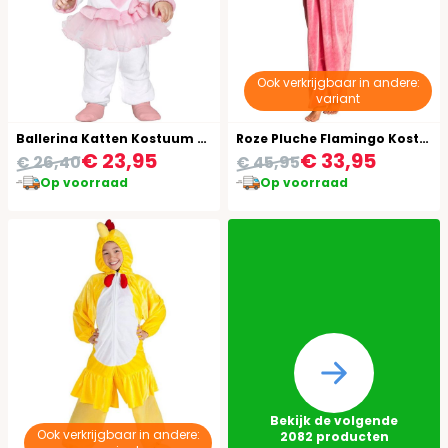
Ook verkrijgbaar in andere:
variant
Ballerina Katten Kostuum Baby
Roze Pluche Flamingo Kostuum
€ 23,95
€ 33,95
€ 26,40
€ 45,95
Op voorraad
Op voorraad
Bekijk de volgende
Ook verkrijgbaar in andere:
2082
producten