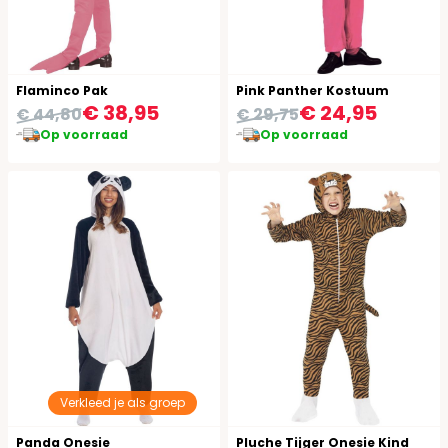
Flaminco Pak
Pink Panther Kostuum
€ 38,95
€ 24,95
€ 44,80
€ 29,75
Op voorraad
Op voorraad
Verkleed je als groep
Panda Onesie
Pluche Tijger Onesie Kind