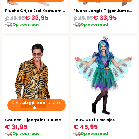
Pluche Grijze Ezel Kostuum Tiener
Pluche Jungle Tijger Jumpsuit
€ 33,95
€ 33,95
€ 45,95
€ 45,95
Op voorraad
Op voorraad
Ook verkrijgbaar in andere:
kleur
Gouden Tijgerprint Blouse Heren
Pauw Outfit Meisjes
€ 31,95
€ 45,95
Op voorraad
Op voorraad