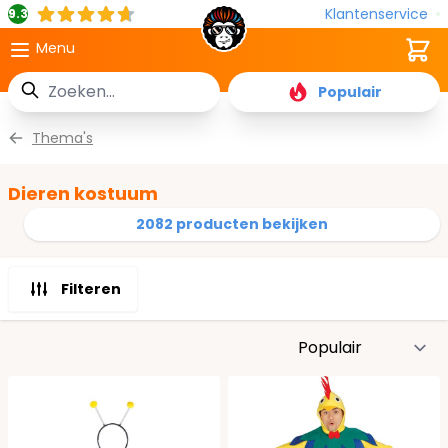
Klantenservice
9.3
Cart
Menu
Zoek
Populair
Ga naar de inhoud
Thema's
Dieren kostuum
2082 producten bekijken
Filteren
S