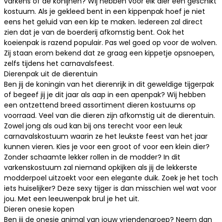
varkens of de konijnen? Wij hebben voor elk dier een geschikt
kostuum. Als je gekleed bent in een
kippenpak
hoef je niet
eens het geluid van een kip te maken. Iedereen zal direct
zien dat je van de boerderij afkomstig bent. Ook het
koeienpak
is razend populair. Pas wel goed op voor de wolven.
Zij staan erom bekend dat ze graag een kippetje opsnoepen,
zelfs tijdens het carnavalsfeest.
Dierenpak uit de dierentuin
Ben jij de koningin van het dierenrijk in dit geweldige
tijgerpak
of begeef jij je dit jaar als aap in een
apenpak
? Wij hebben
een ontzettend breed assortiment dieren kostuums op
voorraad. Veel van die dieren zijn afkomstig uit de dierentuin.
Zowel jong als oud kan bij ons terecht voor een leuk
carnavalskostuum waarin ze het leukste feest van het jaar
kunnen vieren. Kies je voor een groot of voor een klein dier?
Zonder schaamte lekker rollen in de modder? In dit
varkenskostuum
zal niemand opkijken als jij de lekkerste
modderpoel uitzoekt voor een elegante duik. Zoek je het toch
iets huiselijker? Deze sexy tijger is dan misschien wel wat voor
jou. Met een
leeuwenpak
brul je het uit.
Dieren onesie kopen
Ben jij de onesie animal van jouw vriendengroep? Neem dan