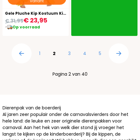
variant
Gele Pluche Kip Kostuum Kind
€ 23,95
€ 31,95
Op voorraad
Pagina
Pagina
U lees momenteel pagina
Pagina
Pagina
Pagina
1
2
3
4
5
Pagina
Pagina
Pagina 2 van 40
Dierenpak van de boerderij
Al jaren zeer populair onder de carnavalsvierders door het
hele land: de leuke en zeer originele dierenpakken voor
carnaval. Aan het hek van welk dier stond jij vroeger het
langst te kijken op de kinderboerderij? Bij de kippen, de