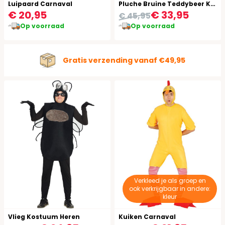
Luipaard Carnaval
Pluche Bruine Teddybeer Kostuum
€ 20,95
€ 33,95
€ 45,95
Op voorraad
Op voorraad
Gratis verzending vanaf €49,95
Verkleed je als groep en
ook verkrijgbaar in andere:
kleur
Vlieg Kostuum Heren
Kuiken Carnaval