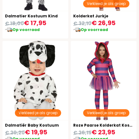
Verkleed je als groep
Dalmatier Kostuum Kind
Kolderkat Jurkje
€ 17,95
€ 26,95
€ 18,00
€ 32,10
Op voorraad
Op voorraad
Verkleed je als groep
Verkleed je als groep
Dalmatiër Baby Kostuum
Roze Paarse Kolderkat Kostuum
€ 19,95
€ 23,95
€ 20,20
€ 26,15
Op voorraad
Op voorraad