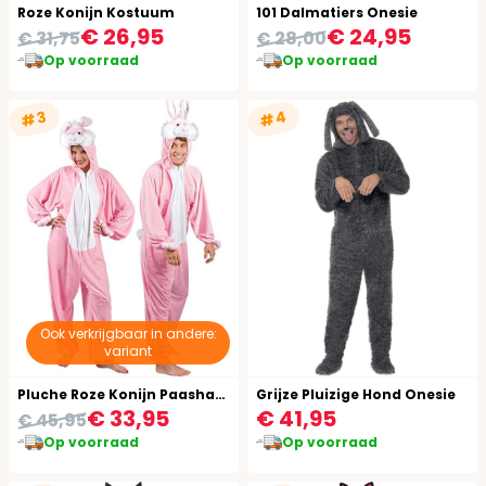
Roze Konijn Kostuum
101 Dalmatiers Onesie
€ 26,95
€ 24,95
€ 31,75
€ 28,00
Op voorraad
Op voorraad
#4
#3
Ook verkrijgbaar in andere:
variant
Pluche Roze Konijn Paashaas Jumpsuit
Grijze Pluizige Hond Onesie
€ 33,95
€ 41,95
€ 45,95
Op voorraad
Op voorraad