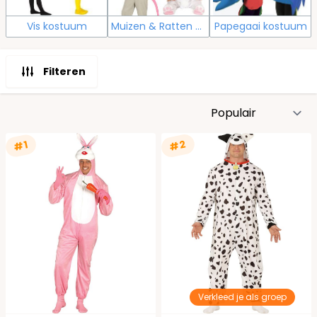
Vis kostuum
Muizen & Ratten kostuums
Papegaai kostuum
Filteren
S
#2
#1
Verkleed je als groep