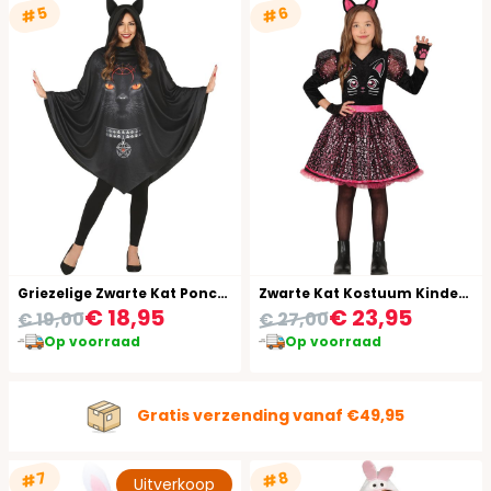
#5
#6
Griezelige Zwarte Kat Poncho
Zwarte Kat Kostuum Kinderen
€ 18,95
€ 23,95
€ 19,00
€ 27,00
Op voorraad
Op voorraad
Gratis verzending vanaf €49,95
#7
#8
Uitverkoop