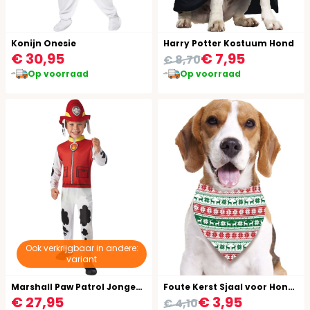
Konijn Onesie
Harry Potter Kostuum Hond
€ 30,95
€ 7,95
€ 8,70
Op voorraad
Op voorraad
Ook verkrijgbaar in andere:
variant
Marshall Paw Patrol Jongens Kostuum
Foute Kerst Sjaal voor Honden met Print
€ 27,95
€ 3,95
€ 4,10