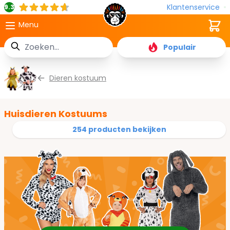
Klantenservice
9.3
Cart
Menu
Zoek
Populair
Ga naar de inhoud
Dieren kostuum
Huisdieren Kostuums
254 producten bekijken