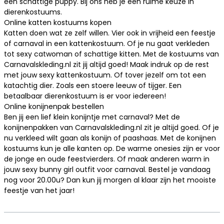
een schattige puppy. Bij ons heb je een ruime keuze in
dierenkostuums.
Online katten kostuums kopen
Katten doen wat ze zelf willen. Vier ook in vrijheid een feestje
of carnaval in een
kattenkostuum
. Of je nu gaat verkleden
tot sexy catwoman of schattige kitten. Met de kostuums van
Carnavalskleding.nl zit jij altijd goed! Maak indruk op de rest
met jouw sexy kattenkostuum. Of tover jezelf om tot een
katachtig dier. Zoals een stoere leeuw of tijger. Een
betaalbaar dierenkostuum is er voor iedereen!
Online konijnenpak bestellen
Ben jij een lief klein konijntje met carnaval? Met de
konijnenpakken van Carnavalskleding.nl zit je altijd goed. Of je
nu verkleed wilt gaan als konijn of paashaas. Met de
konijnen
kostuums
kun je alle kanten op. De warme onesies zijn er voor
de jonge en oude feestvierders. Of maak anderen warm in
jouw sexy bunny girl outfit voor carnaval. Bestel je vandaag
nog voor 20.00u? Dan kun jij morgen al klaar zijn het mooiste
feestje van het jaar!