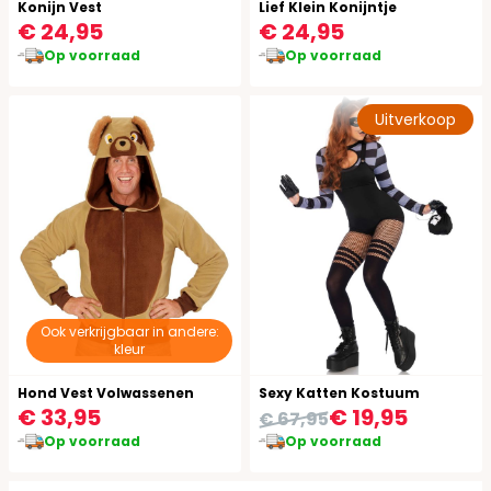
Konijn Vest
Lief Klein Konijntje
€ 24,95
€ 24,95
Op voorraad
Op voorraad
Uitverkoop
Ook verkrijgbaar in andere:
kleur
Hond Vest Volwassenen
Sexy Katten Kostuum
€ 33,95
€ 19,95
€ 67,95
Op voorraad
Op voorraad