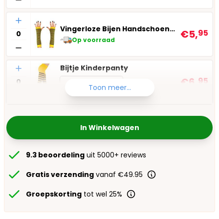
Aantal
Vingerloze Bijen Handschoenen
€5,
95
Op voorraad
Aantal
Bijtje Kinderpanty
€6,
95
Kies maat
Toon meer...
Op voorraad
In Winkelwagen
9.3 beoordeling
uit 5000+ reviews
Gratis verzending
vanaf €49.95
Groepskorting
tot wel 25%