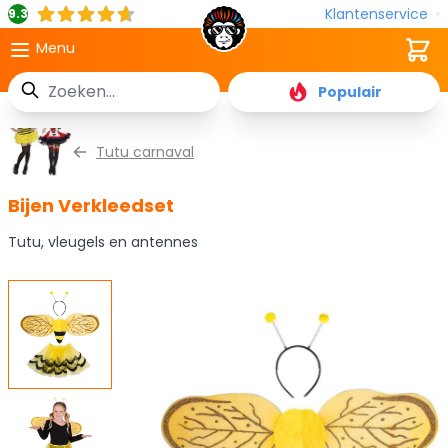
Klantenservice
9.3
Cart
Menu
Zoek
Populair
Ga naar de inhoud
Tutu carnaval
Bijen Verkleedset
Tutu, vleugels en antennes