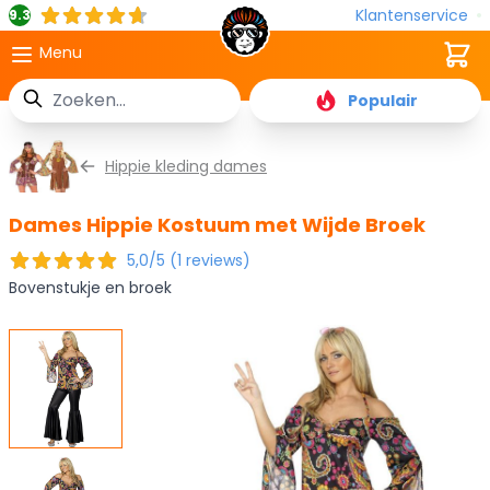
Klantenservice
9.3
Cart
Menu
Zoek
Populair
Ga naar de inhoud
Hippie kleding dames
Dames Hippie Kostuum met Wijde Broek
5,0/5 (1 reviews)
Bovenstukje en broek