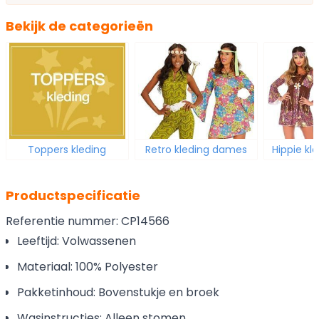
Bekijk de categorieën
Toppers kleding
Retro kleding dames
Hippie k
Productspecificatie
Referentie nummer: CP14566
Leeftijd: Volwassenen
Materiaal: 100% Polyester
Pakketinhoud: Bovenstukje en broek
Wasinstructies: Alleen stomen