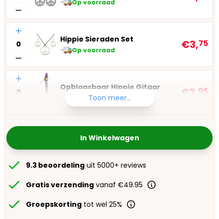
Op voorraad
Aantal
Hippie Sieraden Set
€3,
75
Op voorraad
Aantal
Opblaasbaar Hippie Gitaar
€3,
95
Toon meer...
Op voorraad
In Winkelwagen
9.3 beoordeling
uit 5000+ reviews
Gratis verzending
vanaf €49.95
Groepskorting
tot wel 25%