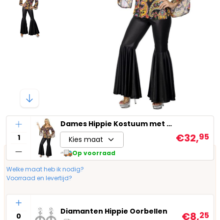
Aantal
Dames Hippie Kostuum met Wijde Broek
€32,
95
Kies maat
Op voorraad
Welke maat heb ik nodig?
Voorraad en levertijd?
Aantal
Diamanten Hippie Oorbellen
€8,
25