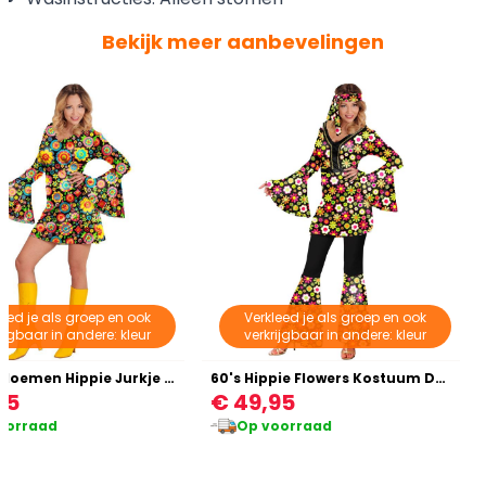
Bekijk meer aanbevelingen
leed je als groep en ook
Verkleed je als groep en ook
rijgbaar in andere: kleur
verkrijgbaar in andere: kleur
Vrolijke Bloemen Hippie Jurkje Dames
60's Hippie Flowers Kostuum Dames
95
€ 49,95
oorraad
Op voorraad