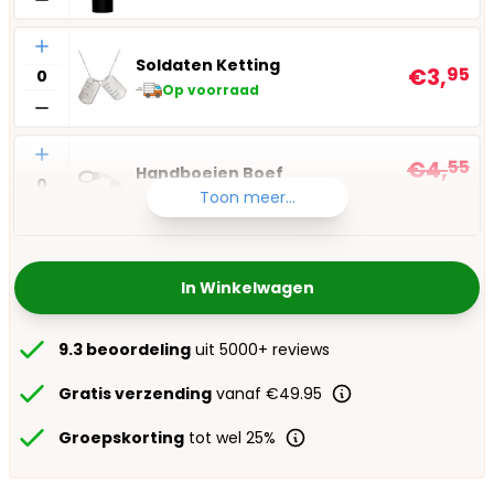
Aantal
Soldaten Ketting
€3,
95
Op voorraad
Aantal
€4,
55
Handboeien Boef
€3,
95
Toon meer...
Op voorraad
In Winkelwagen
9.3 beoordeling
uit 5000+ reviews
Gratis verzending
vanaf €49.95
Groepskorting
tot wel 25%