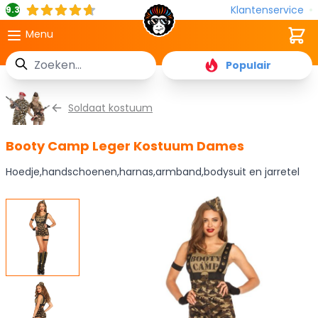
Klantenservice
9.3
Cart
Menu
Zoek
Populair
Ga naar de inhoud
Soldaat kostuum
Booty Camp Leger Kostuum Dames
Hoedje,handschoenen,harnas,armband,bodysuit en jarretel