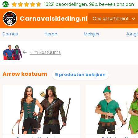
10221
beoordelingen, 98% beveelt ons aan
9.3
Carnavalskleding.nl
Ons assortiment
Dames
Heren
Meisjes
Jong
Ga naar de inhoud
Film kostuums
Arrow kostuum
5 producten bekijken