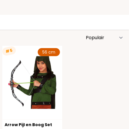
S
#5
56 cm
Arrow Pijl en Boog Set