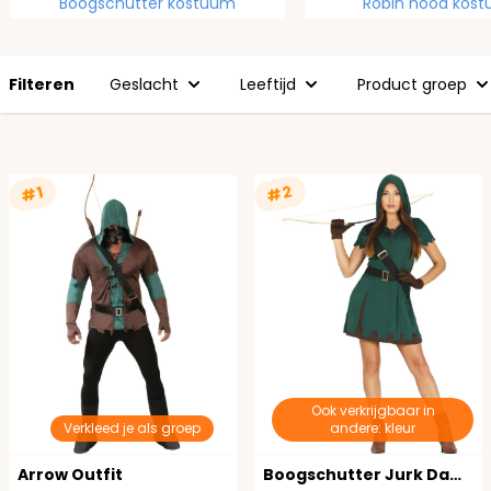
Boogschutter kostuum
Robin hood kos
Filteren
Geslacht
Leeftijd
Product groep
#2
#1
Ook verkrijgbaar in
Verkleed je als groep
andere: kleur
Arrow Outfit
Boogschutter Jurk Dames