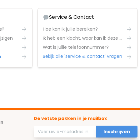
Service & Contact
s?
Hoe kan ik jullie bereiken?
ijzigen
Ik heb een klacht, waar kan ik deze melden?
Wat is jullie telefoonnummer?
n
Bekijk alle 'service & contact' vragen
De vetste pakken in je mailbox
en
E-mailadres
Inschrijven
n