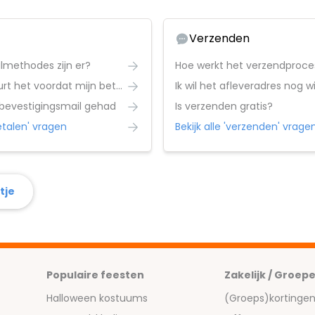
Verzenden
lmethodes zijn er?
Hoe werkt het verzendproce
Hoe lang duurt het voordat mijn betaling is verwerkt?
Ik wil het afleveradres nog w
 bevestigingsmail gehad
Is verzenden gratis?
betalen' vragen
Bekijk alle 'verzenden' vrage
tje
Populaire feesten
Zakelijk / Groep
Halloween kostuums
(Groeps)kortinge