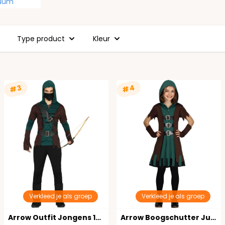
tuum
Type product
Kleur
#4
#3
Verkleed je als groep
Verkleed je als groep
Arrow Outfit Jongens 14-16 Jaar
Arrow Boogschutter Jurk Kind