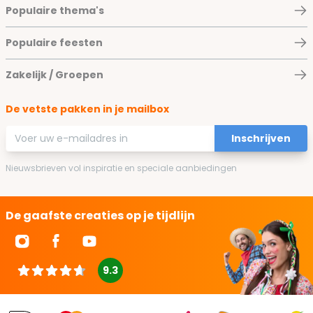
Populaire thema's
Populaire feesten
Zakelijk / Groepen
De vetste pakken in je mailbox
E-mailadres
Inschrijven
Nieuwsbrieven vol inspiratie en speciale aanbiedingen
De gaafste creaties op je tijdlijn
9.3