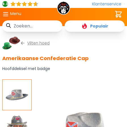
Klantenservice
9.3
Cart
Menu
Zoek
Populair
Ga naar de inhoud
Vilten hoed
Amerikaanse Confederatie Cap
Hoofddeksel met badge