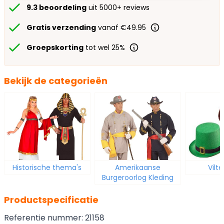
9.3 beoordeling
uit 5000+ reviews
Gratis verzending
vanaf €49.95
Groepskorting
tot wel 25%
Bekijk de categorieën
Historische thema's
Amerikaanse
Vilt
Burgeroorlog Kleding
Productspecificatie
Referentie nummer: 21158