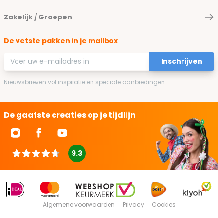
Zakelijk / Groepen
De vetste pakken in je mailbox
E-mailadres
Inschrijven
Nieuwsbrieven vol inspiratie en speciale aanbiedingen
De gaafste creaties op je tijdlijn
9.3
Algemene voorwaarden
Privacy
Cookies