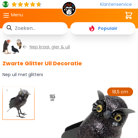
Klantenservice
9.3
Cart
Menu
Zoek
Populair
Ga naar de inhoud
Nep kraai, gier & uil
Zwarte Glitter Uil Decoratie
Nep uil met glitters
18,5 cm