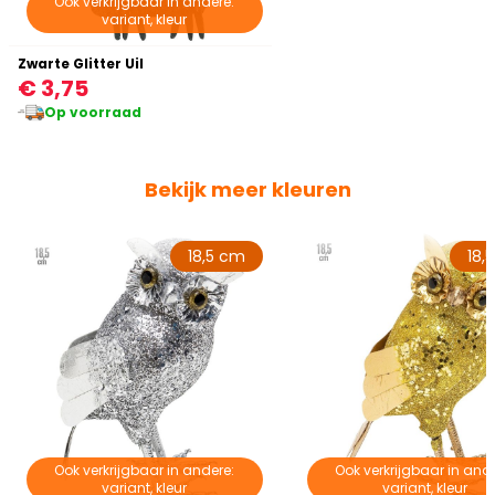
Ook verkrijgbaar in andere:
variant, kleur
Zwarte Glitter Uil
€ 3,75
Op voorraad
Bekijk meer kleuren
18,5 cm
18,
Ook verkrijgbaar in andere:
Ook verkrijgbaar in ande
variant, kleur
variant, kleur