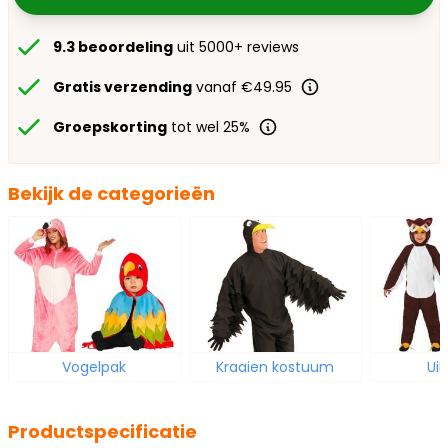
9.3 beoordeling
uit 5000+ reviews
Gratis verzending
vanaf €49.95
Groepskorting
tot wel 25%
Bekijk de categorieën
Vogelpak
Kraaien kostuum
Ui
Productspecificatie