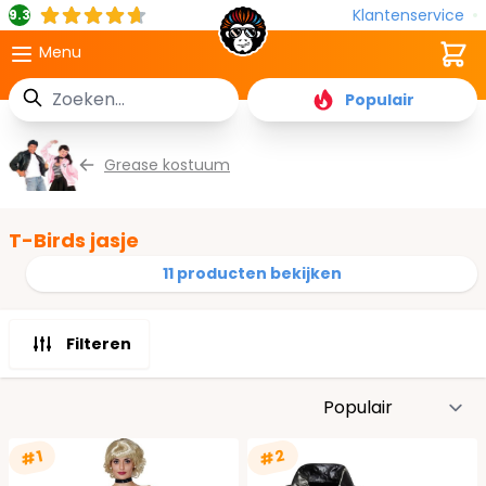
Klantenservice
9.3
Cart
Menu
Zoek
Populair
Ga naar de inhoud
Grease kostuum
T-Birds jasje
11 producten bekijken
Filteren
S
#2
#1