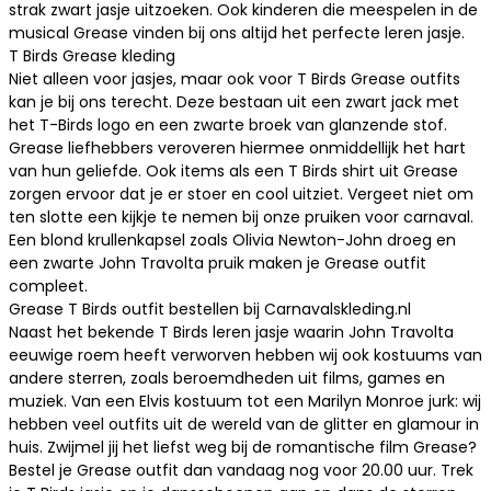
strak zwart jasje uitzoeken. Ook kinderen die meespelen in de
musical Grease vinden bij ons altijd het perfecte leren jasje.
T Birds Grease kleding
Niet alleen voor jasjes, maar ook voor T Birds Grease outfits
kan je bij ons terecht. Deze bestaan uit een zwart jack met
het T-Birds logo en een zwarte broek van glanzende stof.
Grease liefhebbers veroveren hiermee onmiddellijk het hart
van hun geliefde. Ook items als een T Birds shirt uit Grease
zorgen ervoor dat je er stoer en cool uitziet. Vergeet niet om
ten slotte een kijkje te nemen bij onze
pruiken voor carnaval
.
Een blond krullenkapsel zoals Olivia Newton-John droeg en
een zwarte John Travolta pruik maken je Grease outfit
compleet.
Grease T Birds outfit bestellen bij Carnavalskleding.nl
Naast het bekende T Birds leren jasje waarin John Travolta
eeuwige roem heeft verworven hebben wij ook kostuums van
andere sterren, zoals beroemdheden uit films, games en
muziek. Van een
Elvis kostuum
tot een
Marilyn Monroe jurk
: wij
hebben veel outfits uit de wereld van de glitter en glamour in
huis. Zwijmel jij het liefst weg bij de romantische film Grease?
Bestel je Grease outfit dan vandaag nog voor 20.00 uur. Trek