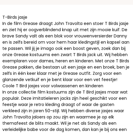
T-Birds jasje
In de film Grease draagt John Travolta een stoer T Birds jasje
en ziet hij er oogverblindend knap uit met zijn mooie kuif. De
brave Sandy valt als een blok voor vrouwenversierder Danny
en is zelfs bereid om voor hem haar kledingstijl en kapsel aan
te passen. Wil jij je imago ook een boost geven, zoek dan bij
onze
Grease kostuums
een zwart T Birds jack uit. Wij hebben
exemplaren voor dames, heren en kinderen. Met onze T Birds
Grease pakken, die bestaan uit een jasje en een broek, ben je
zelfs in één keer klaar met je Grease outfit. Zorg voor een
glanzende vetkuif en je bent klaar voor een vet feestje!
Coole T Bird jasjes voor volwassenen en kinderen
In onze collectie
film kostuums
zijn de T Bird jasjes maar wat
populair. Deze imitatieleren jacks zijn heel geschikt voor een
feestje waar je
retro kleding
draagt of waar de gasten
verkleed zijn in jaren 50-stijl. Wij hebben diverse jasjes waar
John Travolta jaloers op zou zijn en waarmee je op elk
themafeest de blits maakt. Wil je net als Sandy als een
verleidelijke babe voor de dag komen, dan kan je bij ons een