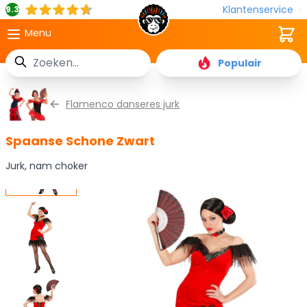
Klantenservice
9.3
Cart
Menu
Zoek
Populair
Ga naar de inhoud
Flamenco danseres jurk
Spaanse Schone Zwart
Jurk, nam choker