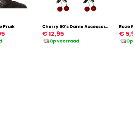
e Pruik
Cherry 50's Dame Accessoire Set
Roze Re
95
€ 12,95
€ 5,
d
Op voorraad
Op 