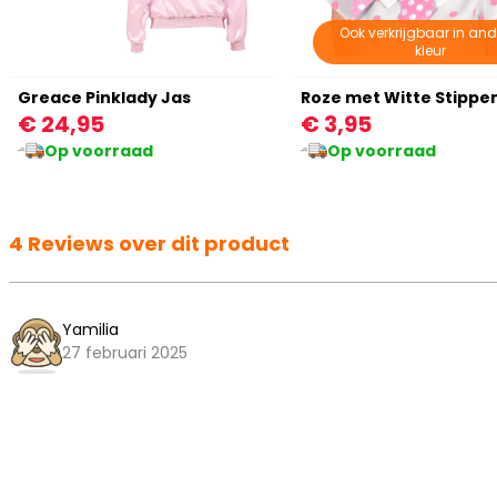
Ook verkrijgbaar in and
kleur
Greace Pinklady Jas
€ 24,95
€ 3,95
Op voorraad
Op voorraad
4 Reviews over dit product
Yamilia
27 februari 2025
Snelle levering.
Zeer kwalitatief product. Mooi jasje. De levering was z
stappen van de levering.