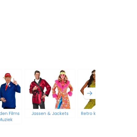
en Films
Jassen & Jackets
Retro kleding dames
uziek