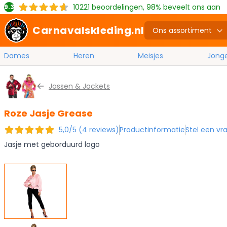
10221
beoordelingen, 98% beveelt ons aan
9.3
Carnavalskleding.nl
Ons assortiment
Dames
Heren
Meisjes
Jong
Ga naar de inhoud
Jassen & Jackets
Roze Jasje Grease
5,0/5 (4 reviews)
Productinformatie
Stel een vr
Jasje met geborduurd logo