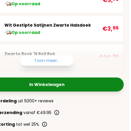
€3,
Op voorraad
Wit Gestipte Satijnen Zwarte Halsdoek
€3,
95
Op voorraad
Zwarte Rock 'N Roll Rok
€20,
95
Toon meer...
Op voorraad
In Winkelwagen
ordeling
uit 5000+ reviews
verzending
vanaf €49.95
orting
tot wel 25%