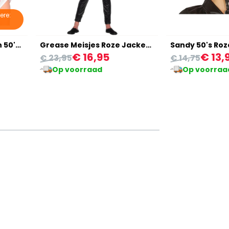
ere:
Roze met Witte Stippen 50's Sjaal
Grease Meisjes Roze Jacket Pink Ladies
Sandy 50's Roz
€ 16,95
€ 13,
€ 23,95
€ 14,75
Op voorraad
Op voorraa
eer snel en werd goed geïnformeerd over de