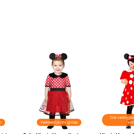
Ook verkrijgb
p
Verkleed je als groep
var