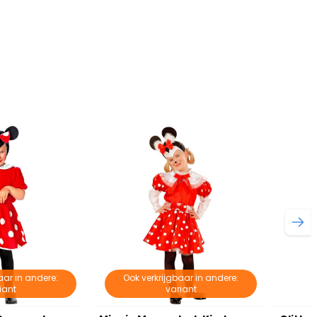
aar in andere:
Ook verkrijgbaar in andere:
iant
variant