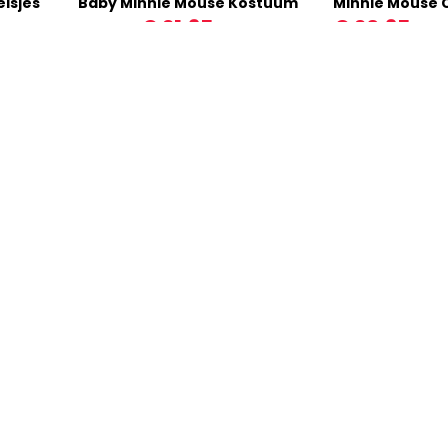
isjes
Baby Minnie Mouse Kostuum
Minnie Mouse 
€ 21,95
€ 20,95
€ 23,20
Op voorraad
Op voorraa
nformatie?
Verzenden
lmethodes zijn er?
Hoe werkt het verzendproce
Hoe lang duurt het voordat mijn betaling is verwerkt?
Ik wil het afleveradres nog w
 bevestigingsmail gehad
Is verzenden gratis?