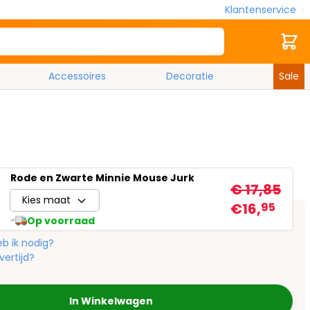
Klantenservice
Zoek
Cart
Accessoires
Decoratie
Sale
Rode en Zwarte Minnie Mouse Jurk
€ 17,85
Kies maat
€16,
95
Op voorraad
b ik nodig?
vertijd?
In Winkelwagen