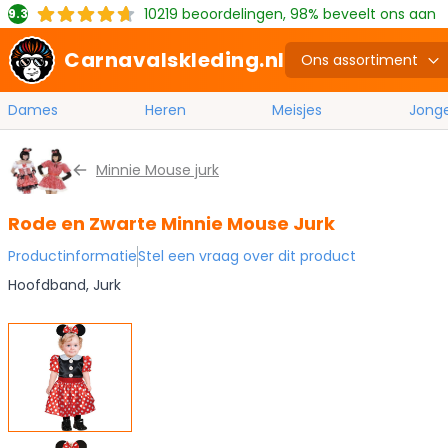
10219
beoordelingen, 98% beveelt ons aan
9.3
Carnavalskleding.nl
Ons assortiment
Dames
Heren
Meisjes
Jong
Ga naar de inhoud
Minnie Mouse jurk
Rode en Zwarte Minnie Mouse Jurk
Productinformatie
Stel een vraag over dit product
Hoofdband, Jurk