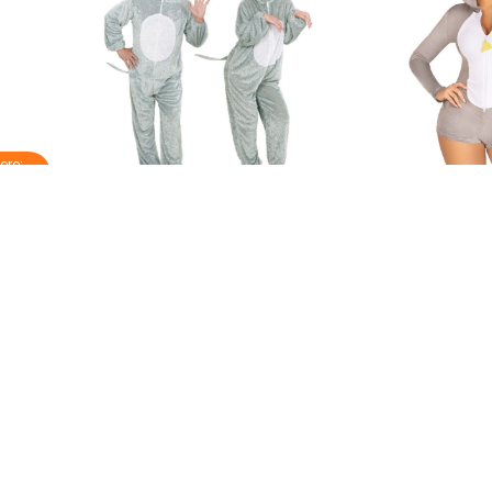
ere:
stuum
Pluche Muis Jerry Jumpsuit Carnaval
€ 49,95
€ 54
€ 59,95
Op voorraad
Op voorraa
nformatie?