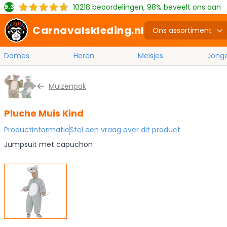
10218
beoordelingen, 98% beveelt ons aan
9.3
Carnavalskleding.nl
Ons assortiment
Dames
Heren
Meisjes
Jong
Ga naar de inhoud
Muizenpak
Pluche Muis Kind
Productinformatie
Stel een vraag over dit product
Jumpsuit met capuchon