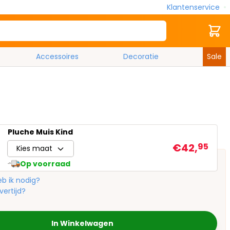
Klantenservice
Zoek
Cart
Accessoires
Decoratie
Sale
Pluche Muis Kind
€42,
95
Kies maat
Op voorraad
b ik nodig?
vertijd?
In Winkelwagen