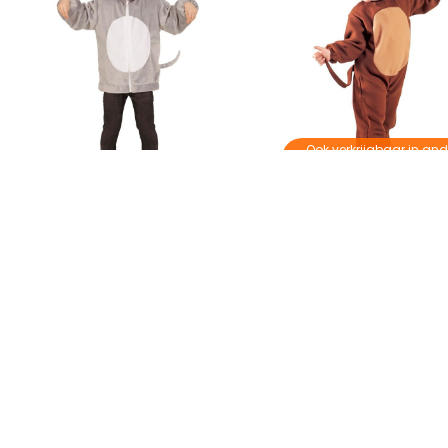
Ook verkrijgbaar in and
kleur
Muis Vest
Tom en Jerry Muis Ko
€ 24,95
€ 20,95
Op voorraad
Op voorraad
Productvragen over dit product
Heb je het antwoord op je vraag niet gevonden in de producti
Stel dan je vraag aan onze klantenservice.