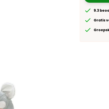
9.3 beo
Gratis 
Groepsk