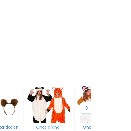
tartikelen
Onesie kind
Onesie meisjes