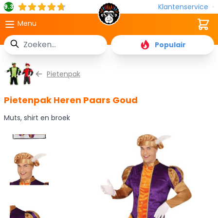
Klantenservice
9.3
Cart
Menu
Zoek
Populair
Ga naar de inhoud
Pietenpak
Pietenpak Heren Paars Goud
Muts, shirt en broek