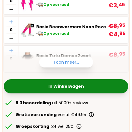
€3,
45
Op voorraad
Aantal
€6,
95
Basic Beenwarmers Neon Roze
€4,
95
Op voorraad
Aantal
€6,
95
Basic Tutu Dames Zwart
€4,
95
Toon meer...
Op voorraad
In Winkelwagen
9.3 beoordeling
uit 5000+ reviews
Gratis verzending
vanaf €49.95
Groepskorting
tot wel 25%