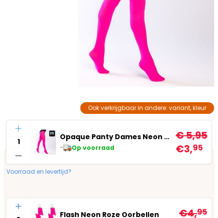
Ook verkrijgbaar in andere: variant, kleur
Aantal
€ 5,95
Opaque Panty Dames Neon Roze
€3,
95
Op voorraad
Voorraad en levertijd?
Aantal
€4,
95
Flash Neon Roze Oorbellen