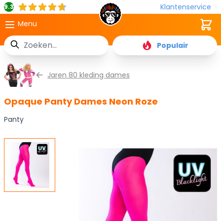
Klantenservice
9.3
Cart
Menu
Zoek
Populair
Ga naar de inhoud
Jaren 80 kleding dames
Opaque Panty Dames Neon Roze
Panty