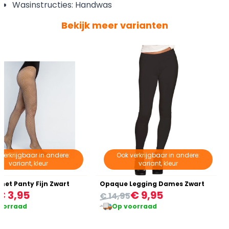
Wasinstructies: Handwas
Bekijk meer varianten
verkrijgbaar in andere:
Ook verkrijgbaar in andere:
variant, kleur
variant, kleur
snet Panty Fijn Zwart
Opaque Legging Dames Zwart
€ 3,95
€ 9,95
€ 14,95
oorraad
Op voorraad