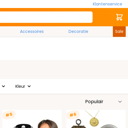
Klantenservice
Zoek
Cart
Accessoires
Decoratie
Sale
Kleur
S
#5
#6