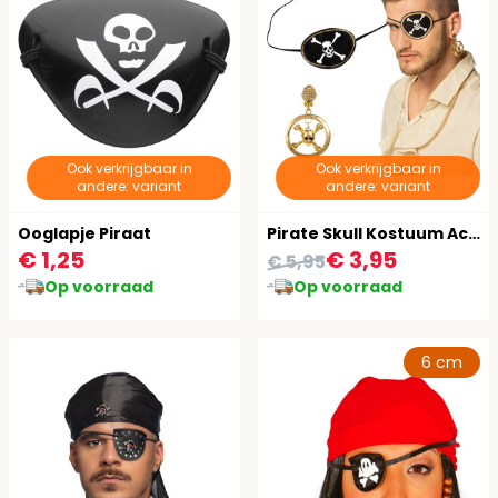
Ook verkrijgbaar in
Ook verkrijgbaar in
andere: variant
andere: variant
Ooglapje Piraat
Pirate Skull Kostuum Accessoires Set
€ 1,25
€ 3,95
€ 5,95
Op voorraad
Op voorraad
6 cm