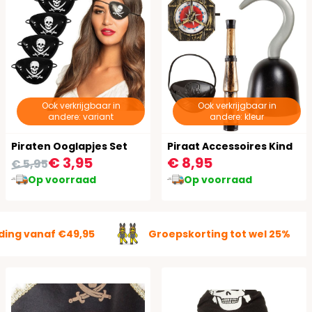
Ook verkrijgbaar in
Ook verkrijgbaar in
andere: variant
andere: kleur
Piraten Ooglapjes Set
Piraat Accessoires Kind
€ 3,95
€ 8,95
€ 5,95
Op voorraad
Op voorraad
ding vanaf €49,95
Groepskorting tot wel 25%