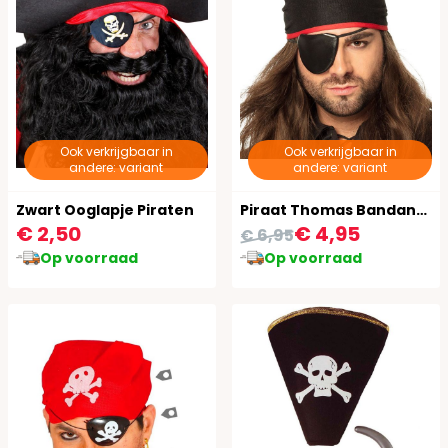
Ook verkrijgbaar in
Ook verkrijgbaar in
andere: variant
andere: variant
Zwart Ooglapje Piraten
Piraat Thomas Bandana met Ooglapje
€ 2,50
€ 4,95
€ 6,95
Op voorraad
Op voorraad