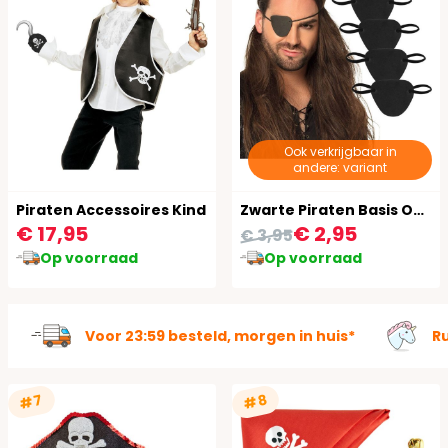
Ook verkrijgbaar in
andere: variant
Piraten Accessoires Kind
Zwarte Piraten Basis Ooglapjes
€ 17,95
€ 2,95
€ 3,95
Op voorraad
Op voorraad
Voor 23:59 besteld, morgen in huis*
R
#7
#8