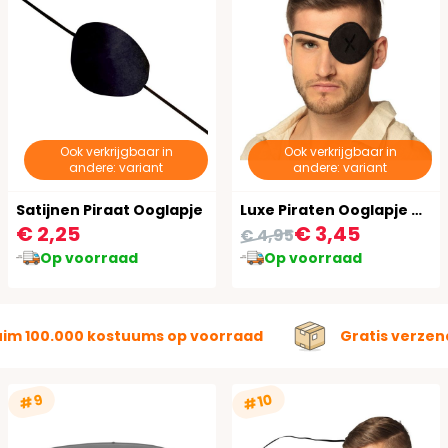
Ook verkrijgbaar in
Ook verkrijgbaar in
andere: variant
andere: variant
Satijnen Piraat Ooglapje
Luxe Piraten Ooglapje met Kruis
€ 2,25
€ 3,45
€ 4,95
Op voorraad
Op voorraad
uim 100.000 kostuums op voorraad
Gratis verzen
#10
#9