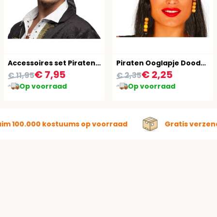
Accessoires set Piraten 2-Delig
Piraten Ooglapje Doodskop
€ 7,95
€ 2,25
€ 11,95
€ 2,35
Op voorraad
Op voorraad
uim 100.000 kostuums op voorraad
Gratis verzen