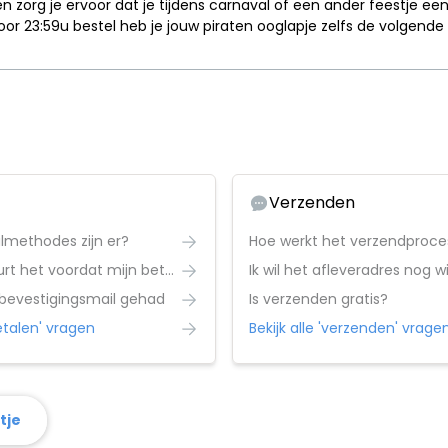
zorg je ervoor dat je tijdens carnaval of een ander feestje een
e voor 23:59u bestel heb je jouw piraten ooglapje zelfs de volgend
Verzenden
lmethodes zijn er?
Hoe werkt het verzendproce
Hoe lang duurt het voordat mijn betaling is verwerkt?
Ik wil het afleveradres nog w
 bevestigingsmail gehad
Is verzenden gratis?
betalen' vragen
Bekijk alle 'verzenden' vrage
tje