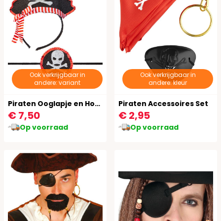
Ook verkrijgbaar in
Ook verkrijgbaar in
andere: variant
andere: kleur
Piraten Ooglapje en Hoed
Piraten Accessoires Set
€ 7,50
€ 2,95
Op voorraad
Op voorraad