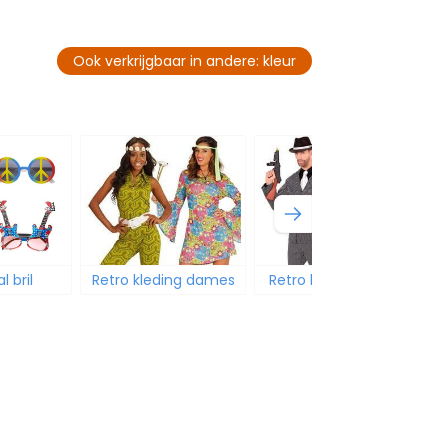
Ook verkrijgbaar in andere: kleur
Retro kleding dames
Retro kleding heren
 bril