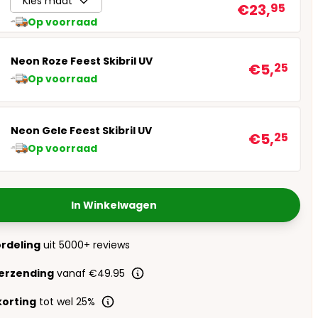
Kies maat
€23,
95
Op voorraad
Neon Roze Feest Skibril UV
€5,
25
Op voorraad
Neon Gele Feest Skibril UV
€5,
25
Op voorraad
In Winkelwagen
ordeling
uit 5000+ reviews
verzending
vanaf €49.95
orting
tot wel 25%