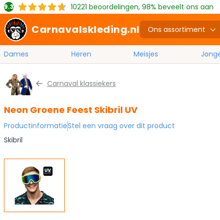
10221
beoordelingen, 98% beveelt ons aan
9.3
Carnavalskleding.nl
Ons assortiment
Dames
Heren
Meisjes
Jong
Ga naar de inhoud
Carnaval klassiekers
Neon Groene Feest Skibril UV
Productinformatie
Stel een vraag over dit product
Skibril