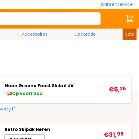
Klantenservice
Zoek
Cart
Accessoires
Decoratie
Sale
Neon Groene Feest Skibril UV
€5,
25
Op voorraad
vertijd?
Retro Skipak Heren
€31,
95