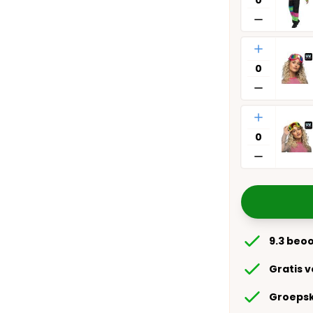
Aantal
Aantal
9.3 beo
Gratis 
Groepsk