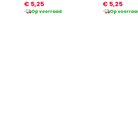
€ 5,25
€ 5,25
Op voorraad
Op voorraa
ere:
Ook verkrijgbaar in andere:
Ook verkrijgb
kleur
kl
80's Neon Oranje Skibril
80's Neon Blau