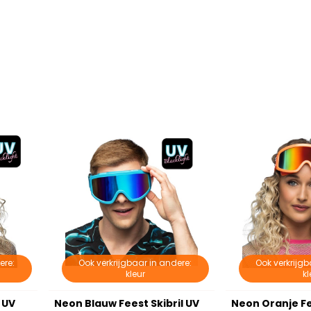
ere:
Ook verkrijgbaar in andere:
Ook verkrijgb
kleur
kl
 UV
Neon Blauw Feest Skibril UV
Neon Oranje Fe