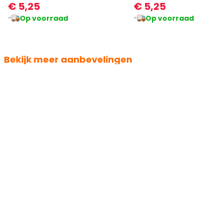
€ 5,25
€ 5,25
Op voorraad
Op voorraad
Bekijk meer aanbevelingen
Ook verkrijgbaar in andere:
Ook verkrijgbaar in and
kleur
kleur
80's Neon Groene Skibril
80's Neon Gele Skibril