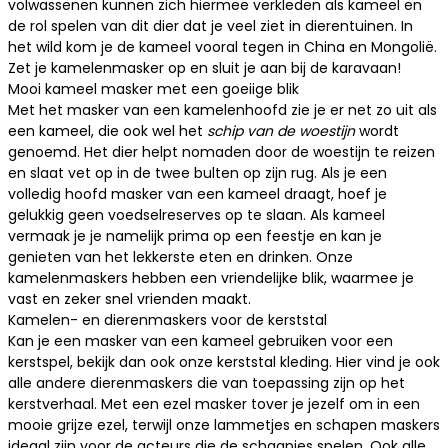
volwassenen kunnen zich hiermee verkleden als kameel en
de rol spelen van dit dier dat je veel ziet in dierentuinen. In
het wild kom je de kameel vooral tegen in China en Mongolië.
Zet je kamelenmasker op en sluit je aan bij de karavaan!
Mooi kameel masker met een goeiige blik
Met het masker van een kamelenhoofd zie je er net zo uit als
een kameel, die ook wel het
schip van de woestijn
wordt
genoemd. Het dier helpt nomaden door de woestijn te reizen
en slaat vet op in de twee bulten op zijn rug. Als je een
volledig hoofd masker
van een kameel draagt, hoef je
gelukkig geen voedselreserves op te slaan. Als kameel
vermaak je je namelijk prima op een feestje en kan je
genieten van het lekkerste eten en drinken. Onze
kamelenmaskers hebben een vriendelijke blik, waarmee je
vast en zeker snel vrienden maakt.
Kamelen- en dierenmaskers voor de kerststal
Kan je een masker van een kameel gebruiken voor een
kerstspel, bekijk dan ook onze
kerststal kleding
. Hier vind je ook
alle andere dierenmaskers die van toepassing zijn op het
kerstverhaal. Met een
ezel masker
tover je jezelf om in een
mooie grijze ezel, terwijl onze lammetjes en
schapen maskers
ideaal zijn voor de acteurs die de schaapjes spelen. Ook alle