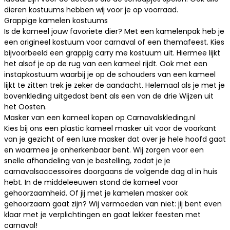
dieren kostuums
hebben wij voor je op voorraad.
Grappige kamelen kostuums
Is de kameel jouw favoriete dier? Met een
kamelenpak
heb je
een origineel kostuum voor carnaval of een themafeest. Kies
bijvoorbeeld een grappig
carry me kostuum
uit. Hiermee lijkt
het alsof je op de rug van een kameel rijdt. Ook met een
instapkostuum waarbij je op de schouders van een kameel
lijkt te zitten trek je zeker de aandacht. Helemaal als je met je
bovenkleding uitgedost bent als een van de drie Wijzen uit
het Oosten.
Masker van een kameel kopen op Carnavalskleding.nl
Kies bij ons een plastic kameel masker uit voor de voorkant
van je gezicht of een luxe masker dat over je hele hoofd gaat
en waarmee je onherkenbaar bent. Wij zorgen voor een
snelle afhandeling van je bestelling, zodat je je
carnavalsaccessoires
doorgaans de volgende dag al in huis
hebt. In de middeleeuwen stond de kameel voor
gehoorzaamheid. Of jij met je kamelen masker ook
gehoorzaam gaat zijn? Wij vermoeden van niet: jij bent even
klaar met je verplichtingen en gaat lekker feesten met
carnaval!