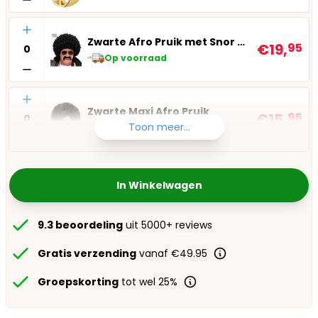
Aantal
Zwarte Afro Pruik met Snor en Bril
€19,
95
Op voorraad
Aantal
Zwarte Maxi Afro Pruik
€15,
95
Toon meer...
Op voorraad
In Winkelwagen
9.3 beoordeling
uit 5000+ reviews
Gratis verzending
vanaf €49.95
Groepskorting
tot wel 25%