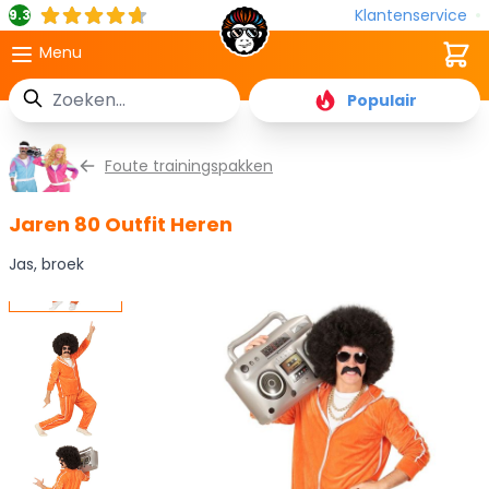
Klantenservice
9.3
Cart
Menu
Zoek
Populair
Ga naar de inhoud
Foute trainingspakken
Jaren 80 Outfit Heren
Jas, broek