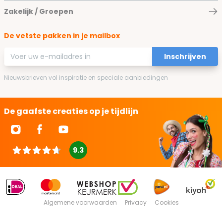
Zakelijk / Groepen
De vetste pakken in je mailbox
E-mailadres
Inschrijven
Nieuwsbrieven vol inspiratie en speciale aanbiedingen
De gaafste creaties op je tijdlijn
9.3
Algemene voorwaarden
Privacy
Cookies