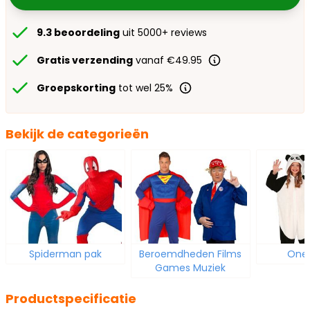
9.3 beoordeling
uit 5000+ reviews
Gratis verzending
vanaf €49.95
Groepskorting
tot wel 25%
Bekijk de categorieën
Spiderman pak
Beroemdheden Films
Ones
Games Muziek
Productspecificatie