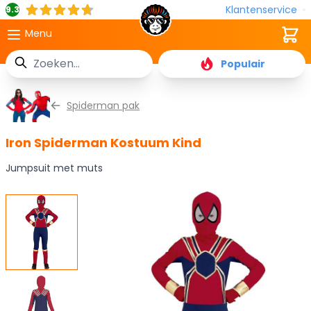
Klantenservice
9.3
Cart
Menu
Zoek
Populair
Ga naar de inhoud
Spiderman pak
Iron Spiderman Kostuum Kind
Jumpsuit met muts