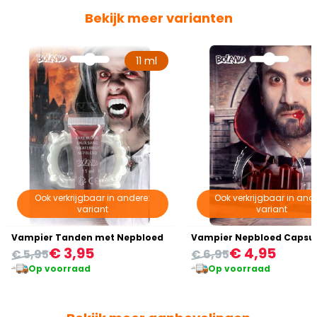
Bekijk meer varianten
11 ml
Ook verkrijgbaar in andere:
Ook verkrijgbaar in ande
variant
variant
Vampier Tanden met Nepbloed
Vampier Nepbloed Capsu
€ 3,95
€ 4,95
€ 5,95
€ 6,95
Op voorraad
Op voorraad