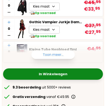
€45,
95
Kies maat
€33,
95
Op voorraad
Aantal
Gothic Vampier Jurkje Dames
€37,
95
Kies maat
€27,
95
Op voorraad
Aantal
€4,
95
Kleine Tube Nepbloed 11ml
€3,
45
Toon meer...
Op voorraad
In Winkelwagen
9.3 beoordeling
uit 5000+ reviews
Gratis verzending
vanaf €49.95