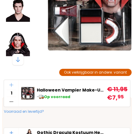
Ook verkrijgbaar in andere: variant
Aantal
€ 11,95
Halloween Vampier Make-Up Kit
€7,
95
Op voorraad
Voorraad en levertijd?
Aantal
Gothic Dracula Kostuum Heren