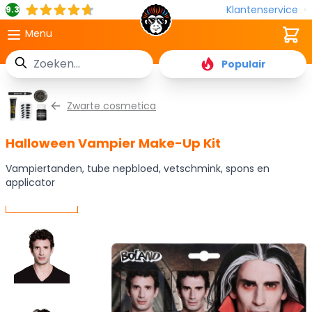
Klantenservice
9.3
Cart
Menu
Zoek
Populair
Ga naar de inhoud
Zwarte cosmetica
Halloween Vampier Make-Up Kit
Vampiertanden, tube nepbloed, vetschmink, spons en
applicator