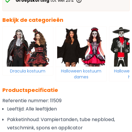
Groepskorting
tot wel 25%
Bekijk de categorieën
Dracula kostuum
Halloween kostuum
Hallowe
dames
h
Productspecificatie
Referentie nummer: 11509
Leeftijd: Alle leeftijden
Pakketinhoud: Vampiertanden, tube nepbloed,
vetschmink, spons en applicator