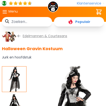
Klantenservice
9.3
Cart
Menu
Zoek
Populair
Ga naar de inhoud
Edelmannen & Courtesans
Halloween Gravin Kostuum
Jurk en hoofdstuk