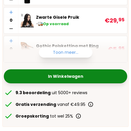
Aantal
Zwarte Gisele Pruik
€29,
95
Op voorraad
Aantal
Gothic Polsketting met Ring
€5,
95
Toon meer...
Op voorraad
In Winkelwagen
9.3 beoordeling
uit 5000+ reviews
Gratis verzending
vanaf €49.95
Groepskorting
tot wel 25%