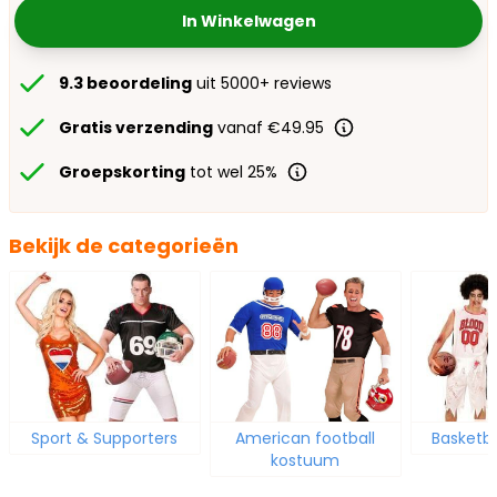
In Winkelwagen
9.3 beoordeling
uit 5000+ reviews
Gratis verzending
vanaf €49.95
Groepskorting
tot wel 25%
Bekijk de categorieën
Sport & Supporters
American football
Basketb
kostuum