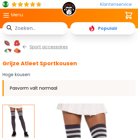
Klantenservice
9.3
Cart
Menu
Zoek
Populair
Ga naar de inhoud
Sport accessoires
Grijze Atleet Sportkousen
Hoge kousen
Pasvorm valt normaal