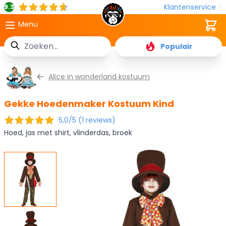
Klantenservice
9.3
Cart
Menu
Zoek
Populair
Ga naar de inhoud
Alice in wonderland kostuum
Gekke Hoedenmaker Kostuum Kind
5,0/5 (1 reviews)
Hoed, jas met shirt, vlinderdas, broek