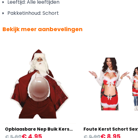
Leeftijd: Alle leeftijden
Pakketinhoud: Schort
Bekijk meer aanbevelingen
Opblaasbare Nep Buik Kerstman
€ 4,95
€ 8,95
€ 5,60
€ 9,90