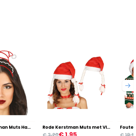
Metallic Kerstman Muts Haarband
Rode Kerstman Muts met Vlechten
€ 1,95
€ 2,20
€ 19,1