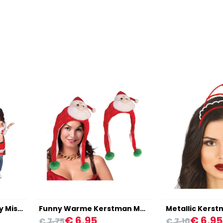
Foute Kerst Schort Sexy Miss Claus
Funny Warme Kerstman Muts
€ 6,95
€ 6,95
€ 7,75
€ 7,10