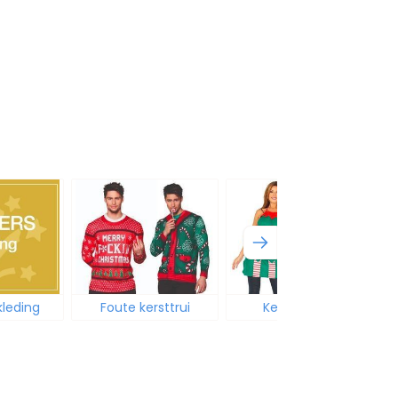
kleding
Foute kersttrui
Kerstschort