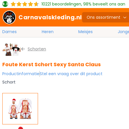
10221
beoordelingen, 98% beveelt ons aan
9.3
Carnavalskleding.nl
Ons assortiment
Dames
Heren
Meisjes
Jong
Ga naar de inhoud
Schorten
Foute Kerst Schort Sexy Santa Claus
Productinformatie
Stel een vraag over dit product
Schort