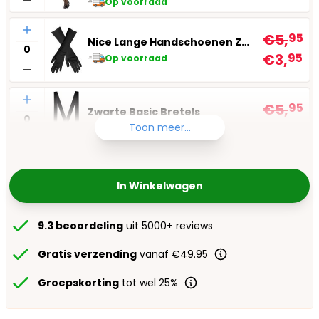
Op voorraad
Aantal
€5,
95
Nice Lange Handschoenen Zwart
€3,
95
Op voorraad
Aantal
€5,
95
Zwarte Basic Bretels
€3,
95
Toon meer...
Op voorraad
In Winkelwagen
9.3 beoordeling
uit 5000+ reviews
Gratis verzending
vanaf €49.95
Groepskorting
tot wel 25%