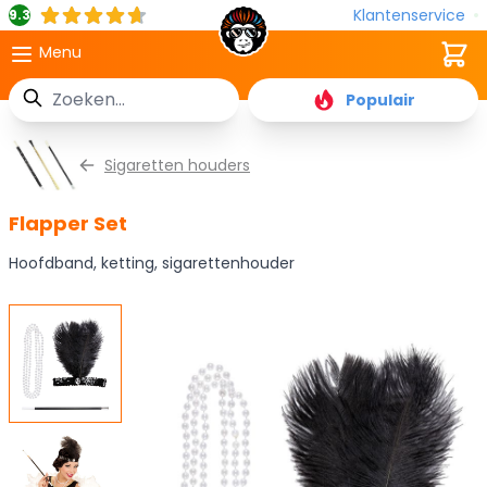
Klantenservice
9.3
Cart
Menu
Zoek
Populair
Ga naar de inhoud
Sigaretten houders
Flapper Set
Hoofdband, ketting, sigarettenhouder