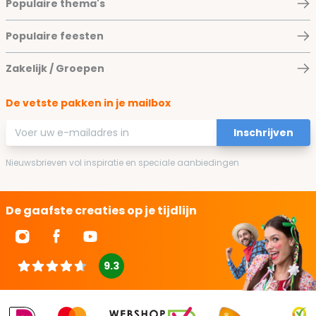
Populaire thema's
Populaire feesten
Zakelijk / Groepen
De vetste pakken in je mailbox
E-mailadres
Inschrijven
Nieuwsbrieven vol inspiratie en speciale aanbiedingen
De gaafste creaties op je tijdlijn
9.3