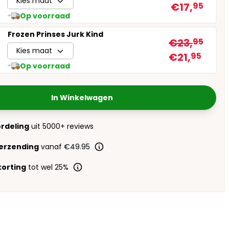
Kies maat
€17,
95
Op voorraad
Frozen Prinses Jurk Kind
€23,
95
Kies maat
€21,
95
Op voorraad
In Winkelwagen
ordeling
uit 5000+ reviews
verzending
vanaf €49.95
orting
tot wel 25%