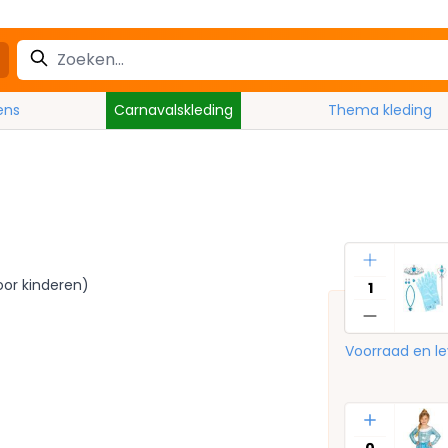
ens
Carnavalskleding
Thema kleding
Aantal
oor kinderen)
Voorraad en le
Aantal