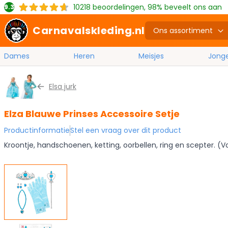
10218
beoordelingen, 98% beveelt ons aan
9.3
Carnavalskleding.nl
Ons assortiment
Dames
Heren
Meisjes
Jong
Ga naar de inhoud
Elsa jurk
Elza Blauwe Prinses Accessoire Setje
Productinformatie
Stel een vraag over dit product
Kroontje, handschoenen, ketting, oorbellen, ring en scepter. (V