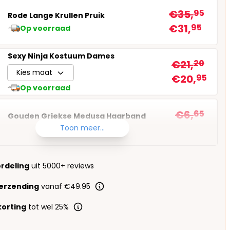
€35,
95
Rode Lange Krullen Pruik
€31,
95
Op voorraad
Sexy Ninja Kostuum Dames
€21,
20
Kies maat
€20,
95
Op voorraad
€6,
65
Gouden Griekse Medusa Haarband
€5,
95
Toon meer...
Op voorraad
ordeling
uit 5000+ reviews
verzending
vanaf €49.95
orting
tot wel 25%