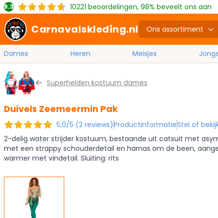
10221
beoordelingen, 98% beveelt ons aan
9.3
Carnavalskleding.nl
Ons assortiment
Dames
Heren
Meisjes
Jong
Ga naar de inhoud
Superhelden kostuum dames
Duivels Zeemeermin Pak
5,0/5 (2 reviews)
Productinformatie
Stel of beki
2-delig water strijder kostuum, bestaande uit catsuit met a
met een strappy schouderdetail en harnas om de been, aangeh
warmer met vindetail. Sluiting: rits