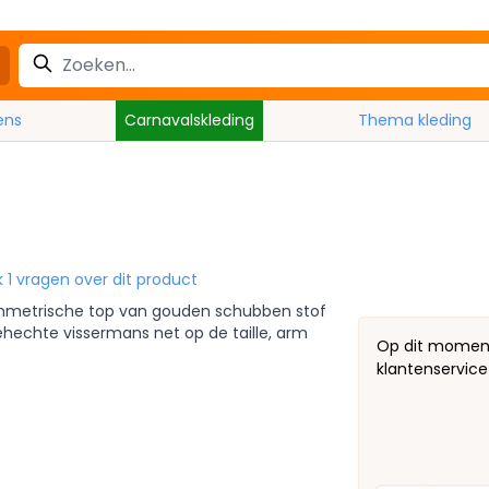
ens
Carnavalskleding
Thema kleding
jk 1 vragen over dit product
symmetrische top van gouden schubben stof
echte vissermans net op de taille, arm
Op dit moment 
klantenservice