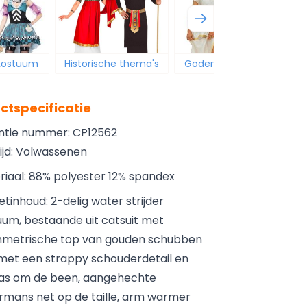
 kostuum
Historische thema's
Goden & Godinnen
ctspecificatie
ntie nummer: CP12562
ijd: Volwassenen
riaal: 88% polyester 12% spandex
tinhoud: 2-delig water strijder
uum, bestaande uit catsuit met
metrische top van gouden schubben
 met een strappy schouderdetail en
as om de been, aangehechte
ermans net op de taille, arm warmer