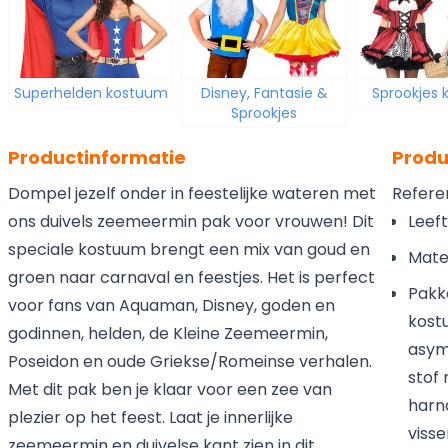
Superhelden kostuum
Disney, Fantasie &
Sprookjes
Sprookjes
Productinformatie
Produ
Dompel jezelf onder in feestelijke wateren met
Refere
ons duivels zeemeermin pak voor vrouwen! Dit
Leeft
speciale kostuum brengt een mix van goud en
Mate
groen naar carnaval en feestjes. Het is perfect
Pakke
voor fans van Aquaman, Disney, goden en
kost
godinnen, helden, de Kleine Zeemeermin,
asym
Poseidon en oude Griekse/Romeinse verhalen.
stof
Met dit pak ben je klaar voor een zee van
harn
plezier op het feest. Laat je innerlijke
viss
zeemeermin en duivelse kant zien in dit