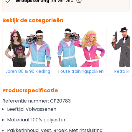
Groepskorting
tot wel 25%
Bekijk de categorieën
Jaren 80 & 90 kleding
Foute trainingspakken
Retro kl
Productspecificatie
Referentie nummer: CP20783
Leeftijd: Volwassenen
Materiaal: 100% polyester
Pakketinhoud: Vest, Broek. Met ritssluiting