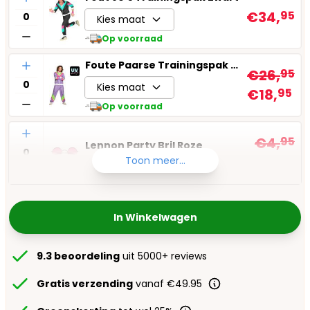
€34,
95
Kies maat
Op voorraad
Aantal
Foute Paarse Trainingspak Heren
€26,
95
Kies maat
€18,
95
Op voorraad
Aantal
€4,
95
Lennon Party Bril Roze
€3,
95
Toon meer...
Op voorraad
In Winkelwagen
9.3 beoordeling
uit 5000+ reviews
Gratis verzending
vanaf €49.95