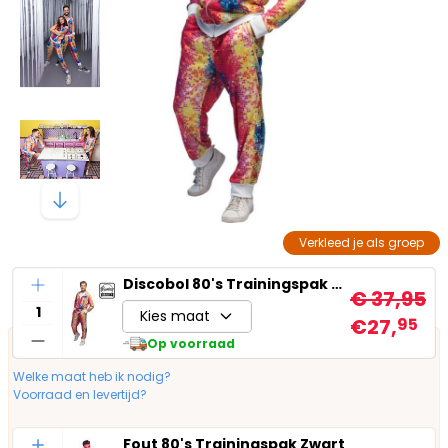
Verkleed je als groep
Aantal
Discobol 80's Trainingspak Heren
€ 37,95
Kies maat
€27,
95
Op voorraad
Welke maat heb ik nodig?
Voorraad en levertijd?
Aantal
Fout 80's Trainingspak Zwart