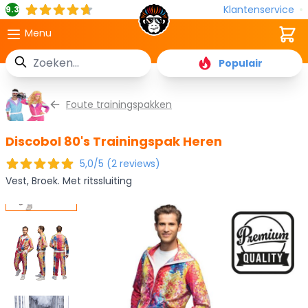
Klantenservice
9.3
Cart
Menu
Zoek
Populair
Ga naar de inhoud
Foute trainingspakken
Discobol 80's Trainingspak Heren
5,0/5 (2 reviews)
Vest, Broek. Met ritssluiting