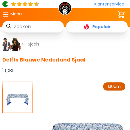
Klantenservice
9.3
Cart
Menu
Zoek
Populair
Ga naar de inhoud
Sjaals
Delfts Blauwe Nederland Sjaal
1 sjaal
130cm