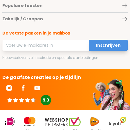
Populaire feesten
Zakelijk / Groepen
De vetste pakken in je mailbox
E-mailadres
Inschrijven
Nieuwsbrieven vol inspiratie en speciale aanbiedingen
De gaafste creaties op je tijdlijn
9.3