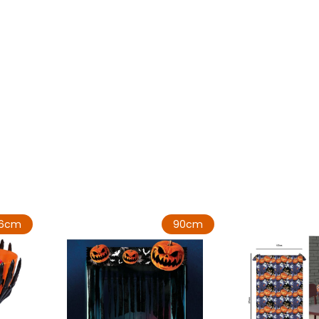
6cm
90cm