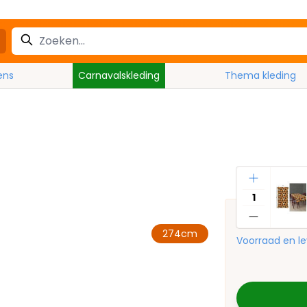
ens
Carnavalskleding
Thema kleding
Aantal
274cm
Voorraad en le