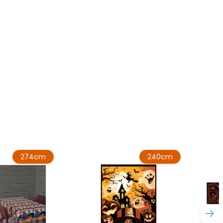
274cm
240cm