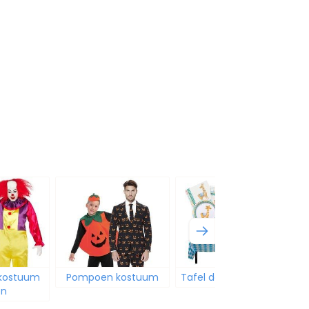
 kostuum
Pompoen kostuum
Tafel decoratie feest
en