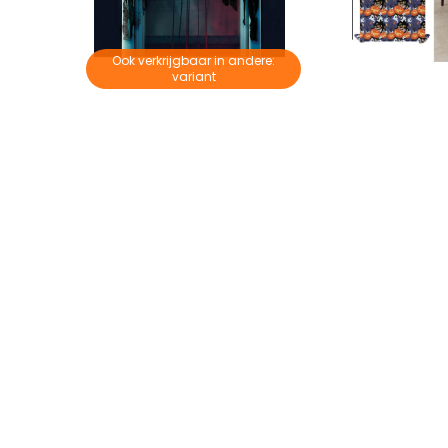
Ook verkrijgbaar in andere:
variant
Trick Or Treat Schaal met Skelet Handen
Halloween Pumpkins Deurgordijn
€ 10,95
€ 3,9
€ 11,30
€ 4,20
Op voorraad
Op voorraa
nformatie?