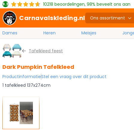
10218
beoordelingen, 98% beveelt ons aan
9.3
Carnavalskleding.nl
Ons assortiment
Dames
Heren
Meisjes
Jong
Ga naar de inhoud
Tafelkleed feest
Dark Pumpkin Tafelkleed
Productinformatie
Stel een vraag over dit product
1 tafelkleed 137x274cm