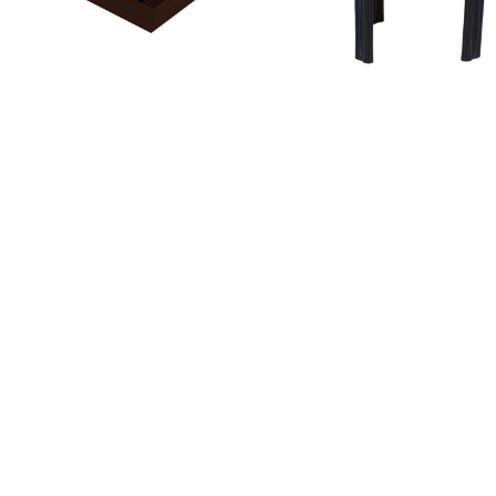
Dark Pumpkin Servetten
€ 3,25
€ 7,95
€ 3,40
€ 8,75
Op voorraad
Op voorraad
Productvragen over dit product
Heb je het antwoord op je vraag niet gevonden in de producti
Stel dan je vraag aan onze klantenservice.
Klantenservice