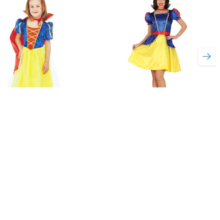
wwitje Verkleedjurk
Blauwe Gele Sprookjesprinses Jurk
,95
€ 21,95
€ 24,95
 voorraad
Op voorraad