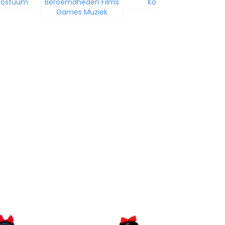
 kostuum
Beroemdheden Films
Korte jurkjes
Games Muziek