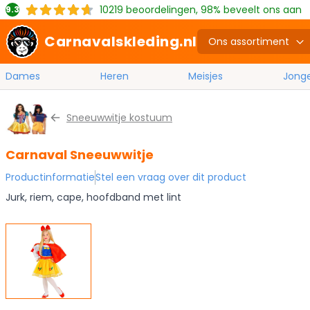
10219
beoordelingen, 98% beveelt ons aan
9.3
Carnavalskleding.nl
Ons assortiment
Dames
Heren
Meisjes
Jong
Ga naar de inhoud
Sneeuwwitje kostuum
Carnaval Sneeuwwitje
Productinformatie
Stel een vraag over dit product
Jurk, riem, cape, hoofdband met lint