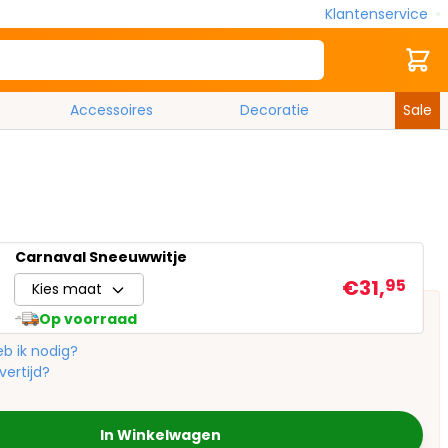
Klantenservice
Zoek
Cart
Accessoires
Decoratie
Sale
Carnaval Sneeuwwitje
€31,
95
Kies maat
Op voorraad
b ik nodig?
vertijd?
In Winkelwagen