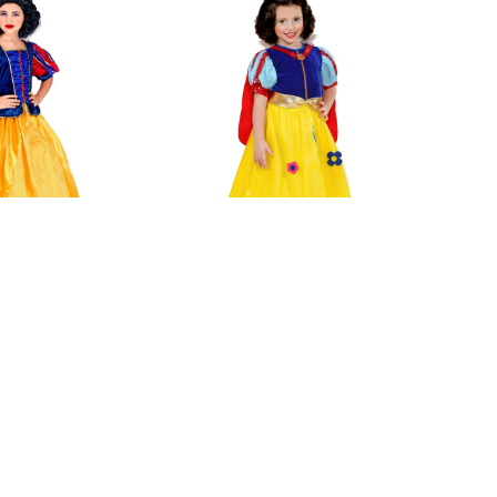
baar in andere:
Ook verkrijgbaar in andere:
riant
variant
Sneeuwwitje Lange Jurk Meisjes
Sneeuwwitje Pak Meisjes
Sneeu
€ 28,95
€ 39
ad
Op voorraad
Op
nformatie?