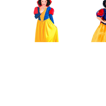
Ook verkrijgbaar in andere:
Ook verkrijg
variant
va
Sneeuwwitje Kostuum Dames
Sprookjes Kind Kostuum Sneeuwwitje
€ 29,95
€ 45,95
Op voorraad
Op voorra
Productvragen over dit product
Heb je het antwoord op je vraag niet gevonden in de producti
Stel dan je vraag aan onze klantenservice.