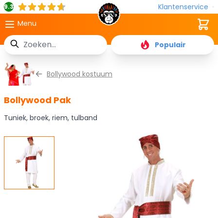
Klantenservice
9.3
Cart
Menu
Zoek
Populair
Ga naar de inhoud
Bollywood kostuum
Bollywood Pak
Tuniek, broek, riem, tulband