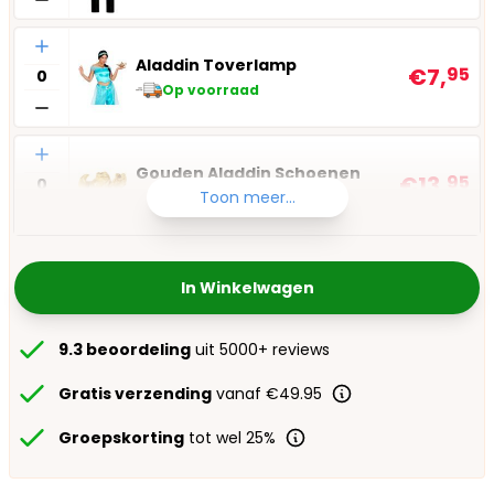
Aantal
Aladdin Toverlamp
€7,
95
Op voorraad
Aantal
Gouden Aladdin Schoenen
€13,
95
Toon meer...
Op voorraad
In Winkelwagen
9.3 beoordeling
uit 5000+ reviews
Gratis verzending
vanaf €49.95
Groepskorting
tot wel 25%