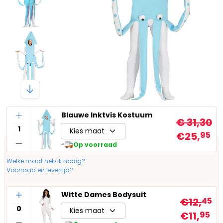
Aantal
Blauwe Inktvis Kostuum
€ 31,30
Kies maat
€25,
95
Op voorraad
Welke maat heb ik nodig?
Voorraad en levertijd?
Aantal
Witte Dames Bodysuit
€12,
45
Kies maat
€11,
95