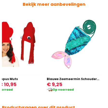
Bekijk meer aanbevelingen
topus Muts
Blauwe Zeemeermin Schoudertas met Schubben
€ 10,95
€ 9,25
oorraad
Op voorraad
Productvragen over dit product