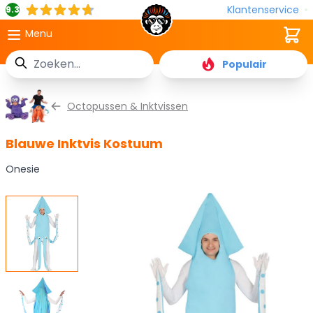
Klantenservice
9.3
Cart
Menu
Zoek
Populair
Ga naar de inhoud
Octopussen & Inktvissen
Blauwe Inktvis Kostuum
Onesie