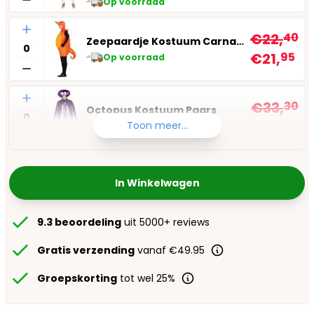
Op voorraad
Aantal
€22,
40
Zeepaardje Kostuum Carnaval
€21,
95
Op voorraad
Aantal
€33,
30
Octopus Kostuum Paars
€29,
95
Toon meer...
Op voorraad
In Winkelwagen
9.3 beoordeling
uit 5000+ reviews
Gratis verzending
vanaf €49.95
Groepskorting
tot wel 25%